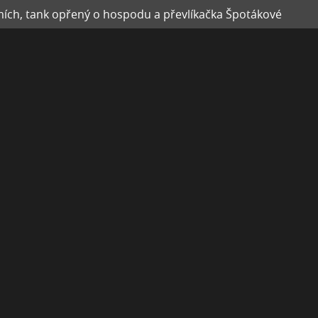
mích, tank opřený o hospodu a převlíkačka Špotákové