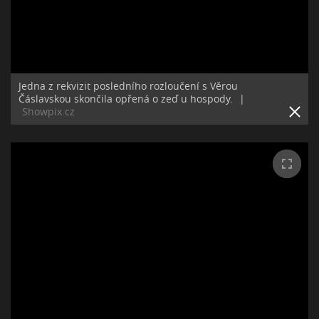
Jedna z rekvizit posledního rozloučení s Věrou
Čáslavskou skončila opřená o zeď u hospody.
|
Showpix.cz