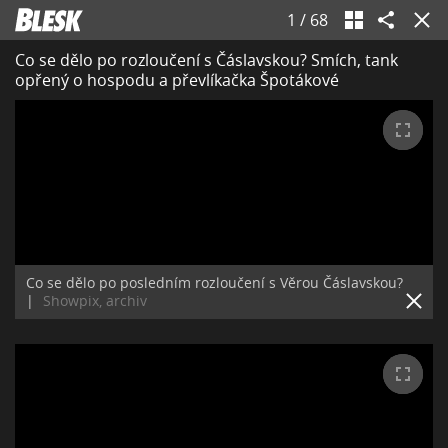
1
/
68
Co se dělo po rozloučení s Čáslavskou? Smích, tank
opřený o hospodu a převlíkačka Špotákové
Co se dělo po posledním rozloučení s Věrou Čáslavskou?
|
Showpix, archiv