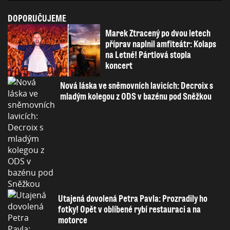
DOPORUČUJEME
Marek Ztracený po dvou letech
příprav naplnil amfiteátr: Kolaps
na Letné! Pártlová stopla
koncert
Nová láska ve sněmovních lavicích: Decroix s
mladým kolegou z ODS v bazénu pod Sněžkou
Utajená dovolená Petra Pavla: Prozradily ho
fotky! Opět v oblíbené rybí restauraci a na
motorce