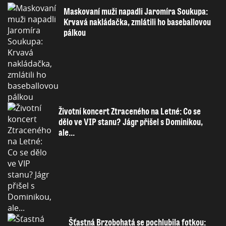
Maskovaní muži napadli Jaromíra Soukupa:
Krvavá nakládačka, zmlátili ho baseballovou
pálkou
Životní koncert Ztraceného na Letné: Co se
dělo ve VIP stanu? Jágr přišel s Dominikou,
ale...
Šťastná Brzobohatá se pochlubila fotkou: