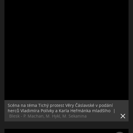
Scéna na téma Tichý protest Věry Čáslavské v podání
herců Vladimíra Polívky a Karla Heřmánka mladšího
|
Blesk - P. Machan, M. Hykl, M. Sekanina