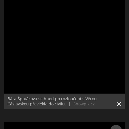
Bára Špotáková se hned po rozloučení s Věrou
Čáslavskou převlékla do civilu.
|
Showpix.cz