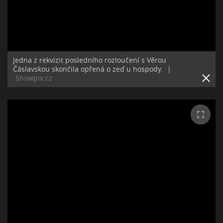
Jedna z rekvizit posledního rozloučení s Věrou
Čáslavskou skončila opřená o zeď u hospody.
|
Showpix.cz