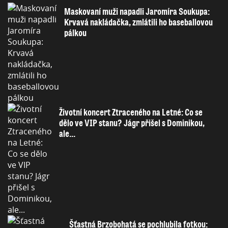
Maskovaní muži napadli Jaromíra Soukupa:
Krvavá nakládačka, zmlátili ho baseballovou
pálkou
Životní koncert Ztraceného na Letné: Co se
dělo ve VIP stanu? Jágr přišel s Dominikou,
ale...
Šťastná Brzobohatá se pochlubila fotkou: