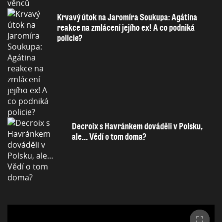
Krvavý útok na Jaromíra Soukupa: Agátina
reakce na zmlácení jejího ex! A co podniká
policie?
Decroix s Havránkem dováděli v Polsku,
ale… Vědí o tom doma?