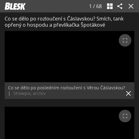
1
/
68
Co se dělo po rozloučení s Čáslavskou? Smích, tank
opřený o hospodu a převlíkačka Špotákové
Co se dělo po posledním rozloučení s Věrou Čáslavskou?
|
Showpix, archiv