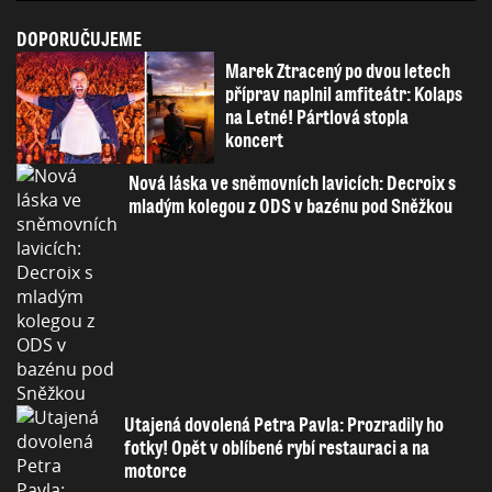
DOPORUČUJEME
Marek Ztracený po dvou letech
příprav naplnil amfiteátr: Kolaps
na Letné! Pártlová stopla
koncert
Nová láska ve sněmovních lavicích: Decroix s
mladým kolegou z ODS v bazénu pod Sněžkou
Utajená dovolená Petra Pavla: Prozradily ho
fotky! Opět v oblíbené rybí restauraci a na
motorce