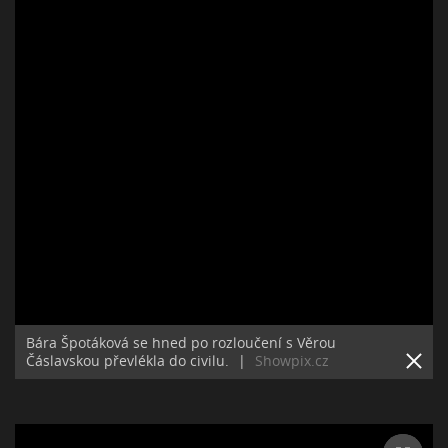
Bára Špotáková se hned po rozloučení s Věrou
Čáslavskou převlékla do civilu.
|
Showpix.cz