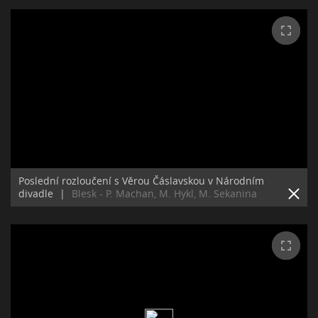
Poslední rozloučení s Věrou Čáslavskou v Národním
divadle
|
Blesk - P. Machan, M. Hykl, M. Sekanina