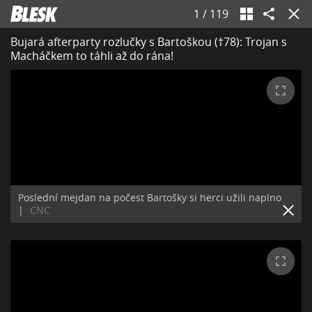
1
/
119
Bujará afterparty rozlučky s Bartoškou (†78): Trojan s
Macháčkem to táhli až do rána!
Poslední mejdan na počest Bartošky si herci užili naplno
|
CNC