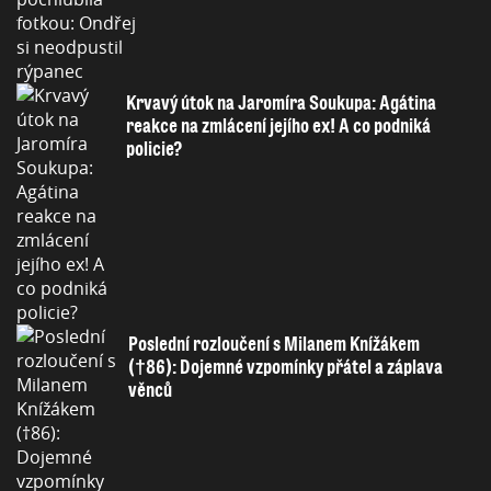
Krvavý útok na Jaromíra Soukupa: Agátina
reakce na zmlácení jejího ex! A co podniká
policie?
Poslední rozloučení s Milanem Knížákem
(†86): Dojemné vzpomínky přátel a záplava
věnců