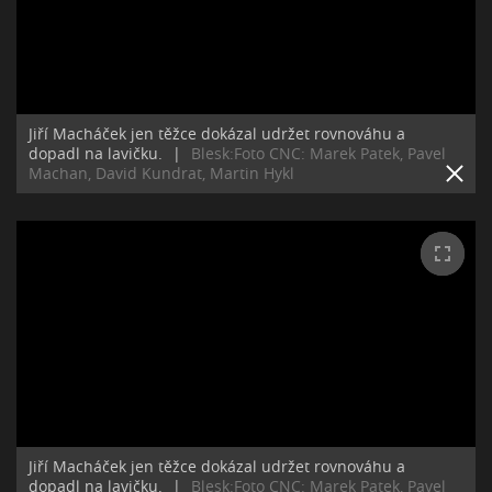
Jiří Macháček jen těžce dokázal udržet rovnováhu a
dopadl na lavičku.
|
Blesk:Foto CNC: Marek Patek, Pavel
Machan, David Kundrat, Martin Hykl
Jiří Macháček jen těžce dokázal udržet rovnováhu a
dopadl na lavičku.
|
Blesk:Foto CNC: Marek Patek, Pavel