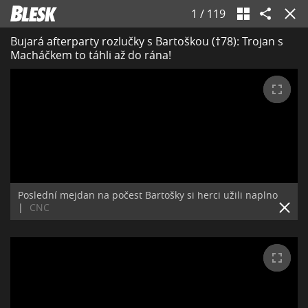
1
/
119
Bujará afterparty rozlučky s Bartoškou (†78): Trojan s
Macháčkem to táhli až do rána!
Poslední mejdan na počest Bartošky si herci užili naplno
|
CNC