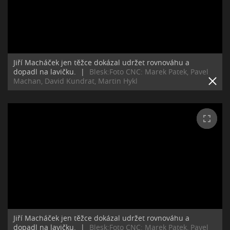
Jiří Macháček jen těžce dokázal udržet rovnováhu a
dopadl na lavičku.
|
Blesk:Foto CNC: Marek Patek, Pavel
Machan, David Kundrat, Martin Hykl
Jiří Macháček jen těžce dokázal udržet rovnováhu a
dopadl na lavičku.
|
Blesk:Foto CNC: Marek Patek, Pavel