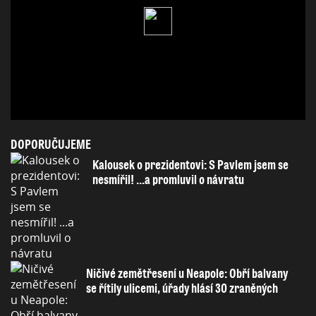
DOPORUČUJEME
Kalousek o prezidentovi: S Pavlem jsem se
nesmířil! ...a promluvil o návratu
Ničivé zemětřesení u Neapole: Obří balvany
se řítily ulicemi, úřady hlásí 30 zraněných