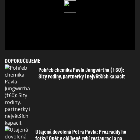
DOPORUČUJEME
Pohřeb chemika Pavla Jungwirtha (†60):
Slzy rodiny, partnerky i největších kapacit
Utajená dovolená Petra Pavla: Prozradily ho
fotky! Opět v oblíbené rybí restauraci a na