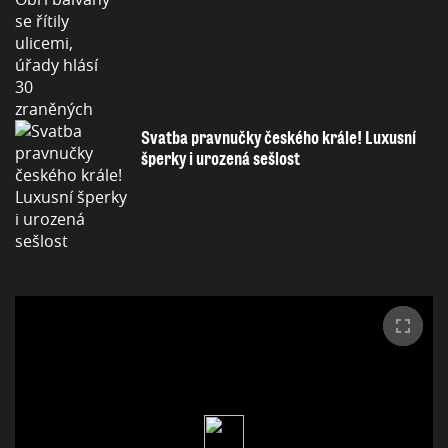
Svatba pravnučky českého krále! Luxusní
šperky i urozená sešlost