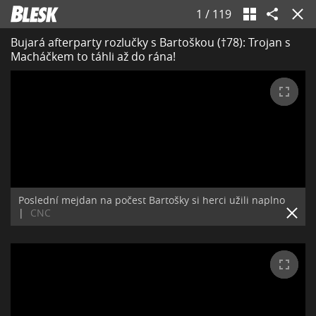
1
/
119
Bujará afterparty rozlučky s Bartoškou (†78): Trojan s
Macháčkem to táhli až do rána!
Poslední mejdan na počest Bartošky si herci užili naplno
|
CNC