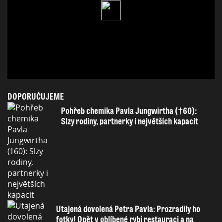
DOPORUČUJEME
Pohřeb chemika Pavla Jungwirtha (†60):
Slzy rodiny, partnerky i největších kapacit
Utajená dovolená Petra Pavla: Prozradily ho
fotky! Opět v oblíbené rybí restauraci a na