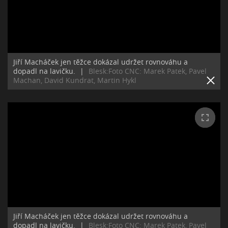
Jiří Macháček jen těžce dokázal udržet rovnováhu a
dopadl na lavičku.
|
Blesk:Foto CNC: Marek Patek, Pavel
Machan, David Kundrat, Martin Hykl
Jiří Macháček jen těžce dokázal udržet rovnováhu a
dopadl na lavičku.
|
Blesk:Foto CNC: Marek Patek, Pavel