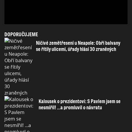
DOPORUČUJEME
Ničivé zemětřesení u Neapole: Obří balvany
se řítily ulicemi, úřady hlásí 30 zraněných
Kalousek o prezidentovi: S Pavlem jsem se
nesmířil! ...a promluvil o návratu