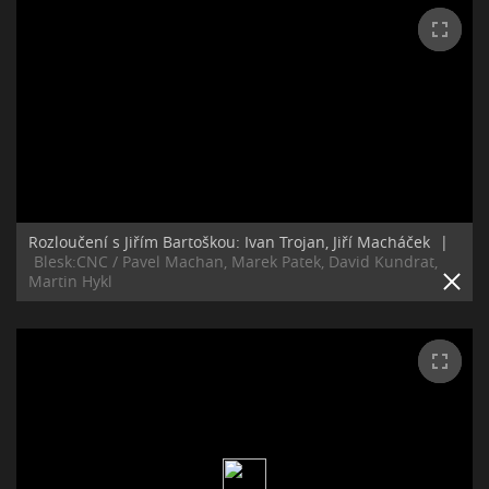
Rozloučení s Jiřím Bartoškou: Ivan Trojan, Jiří Macháček
|
Blesk:CNC / Pavel Machan, Marek Patek, David Kundrat,
Martin Hykl