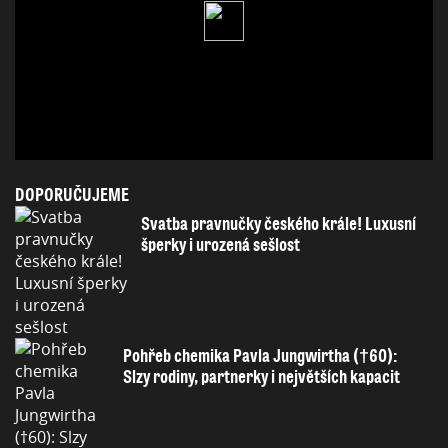
DOPORUČUJEME
Svatba pravnučky českého krále! Luxusní
šperky i urozená sešlost
Pohřeb chemika Pavla Jungwirtha (†60):
Slzy rodiny, partnerky i největších kapacit