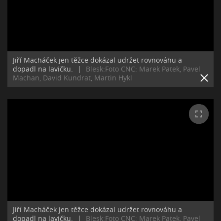
Jiří Macháček jen těžce dokázal udržet rovnováhu a
dopadl na lavičku.
|
Blesk:Foto CNC: Marek Patek, Pavel
Machan, David Kundrat, Martin Hykl
Jiří Macháček jen těžce dokázal udržet rovnováhu a
dopadl na lavičku.
|
Blesk:Foto CNC: Marek Patek, Pavel