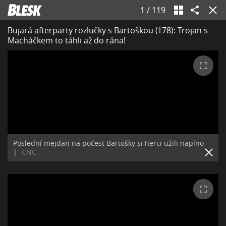
1
/
119
Bujará afterparty rozlučky s Bartoškou (†78): Trojan s
Macháčkem to táhli až do rána!
Poslední mejdan na počest Bartošky si herci užili naplno
|
CNC