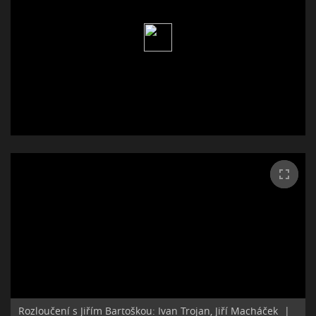
Rozloučení s Jiřím Bartoškou: Ivan Trojan, Jiří Macháček
|