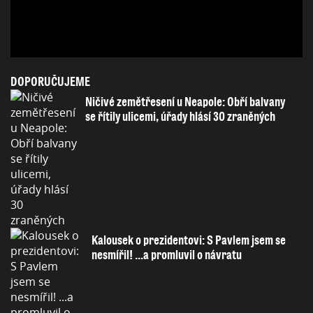
DOPORUČUJEME
Ničivé zemětřesení u Neapole: Obří balvany
se řítily ulicemi, úřady hlásí 30 zraněných
Kalousek o prezidentovi: S Pavlem jsem se
nesmířil! ...a promluvil o návratu