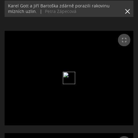
Karel Gott a Jiří Bartoška zdárně porazili rakovinu
mízních uzlin.
|
Petra Zápecová