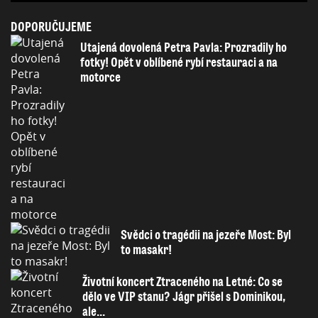
DOPORUČUJEME
Utajená dovolená Petra Pavla: Prozradily ho
fotky! Opět v oblíbené rybí restauraci a na
motorce
Svědci o tragédii na jezeře Most: Byl
to masakr!
Životní koncert Ztraceného na Letné: Co se
dělo ve VIP stanu? Jágr přišel s Dominikou,
ale...