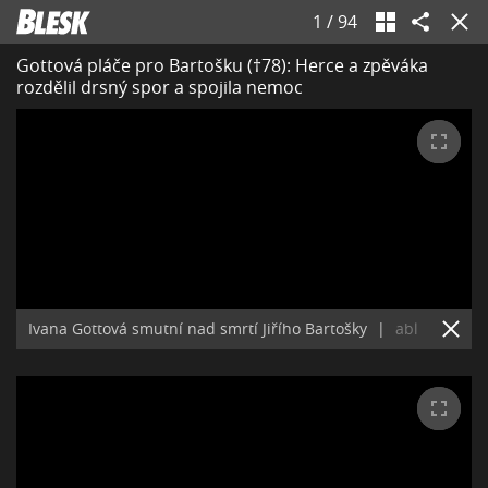
1
/
94
Gottová pláče pro Bartošku (†78): Herce a zpěváka
rozdělil drsný spor a spojila nemoc
Ivana Gottová smutní nad smrtí Jiřího Bartošky
|
abl