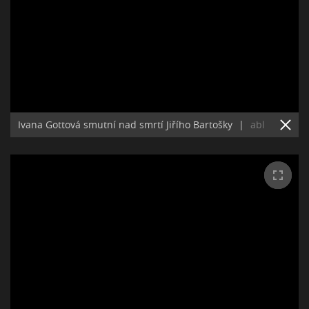
Ivana Gottová smutní nad smrtí Jiřího Bartošky
|
abl