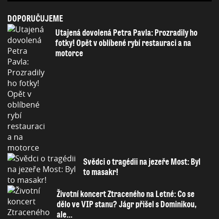
DOPORUČUJEME
Utajená dovolená Petra Pavla: Prozradily ho
fotky! Opět v oblíbené rybí restauraci a na
motorce
Svědci o tragédii na jezeře Most: Byl
to masakr!
Životní koncert Ztraceného na Letné: Co se
dělo ve VIP stanu? Jágr přišel s Dominikou,
ale...