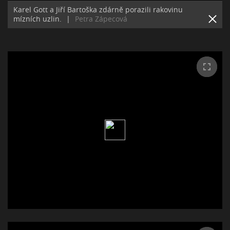
Karel Gott a Jiří Bartoška zdárně porazili rakovinu
mízních uzlin.
|
Petra Zápecová