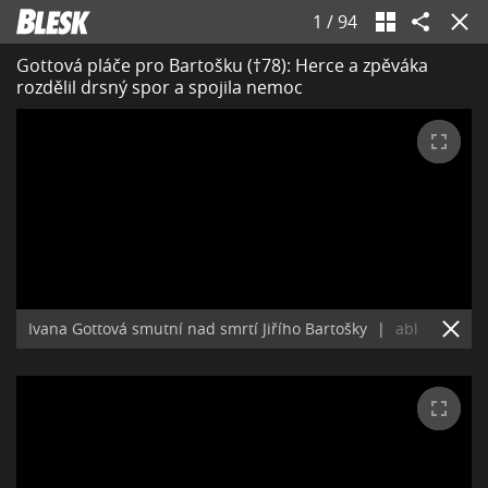
1
/
94
Gottová pláče pro Bartošku (†78): Herce a zpěváka
rozdělil drsný spor a spojila nemoc
Ivana Gottová smutní nad smrtí Jiřího Bartošky
|
abl