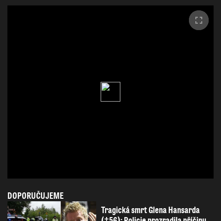
DOPORUČUJEME
Tragická smrt Glena Hansarda
(†56): Policie prozradila příčinu