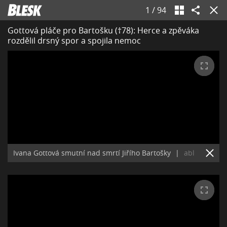
1
/
94
Gottová pláče pro Bartošku (†78): Herce a zpěváka
rozdělil drsný spor a spojila nemoc
Ivana Gottová smutní nad smrtí Jiřího Bartošky
|
abl