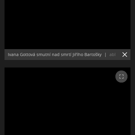
Ivana Gottová smutní nad smrtí Jiřího Bartošky
|
abl