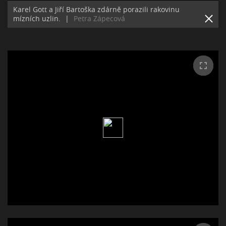
Karel Gott a Jiří Bartoška zdárně porazili rakovinu
mízních uzlin.
|
Petra Zápecová