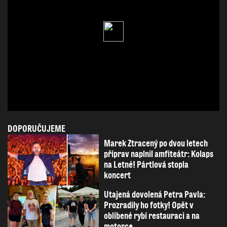
DOPORUČUJEME
Marek Ztracený po dvou letech
příprav naplnil amfiteátr: Kolaps
na Letné! Pártlová stopla
koncert
Utajená dovolená Petra Pavla:
Prozradily ho fotky! Opět v
oblíbené rybí restauraci a na
motorce