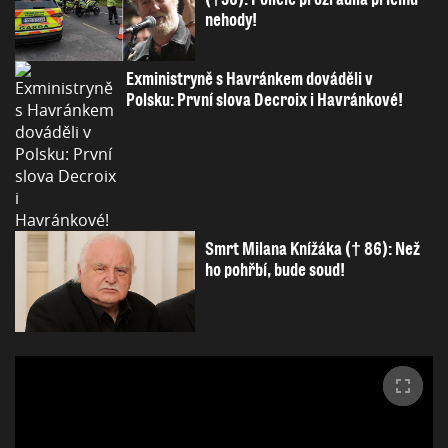
nehody!
Exministryně s Havránkem dováděli v
Polsku: První slova Decroix i Havránkové!
Smrt Milana Knížáka († 86): Než
ho pohřbí, bude soud!