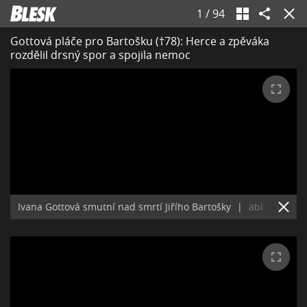
1
/
94
Gottová pláče pro Bartošku (†78): Herce a zpěváka
rozdělil drsný spor a spojila nemoc
Ivana Gottová smutní nad smrtí Jiřího Bartošky
|
abl