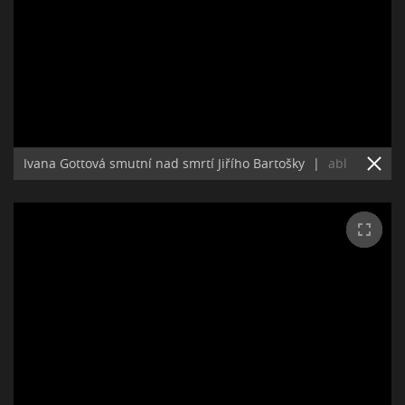
Ivana Gottová smutní nad smrtí Jiřího Bartošky
|
abl