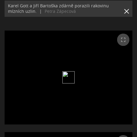
Karel Gott a Jiří Bartoška zdárně porazili rakovinu
mízních uzlin.
|
Petra Zápecová