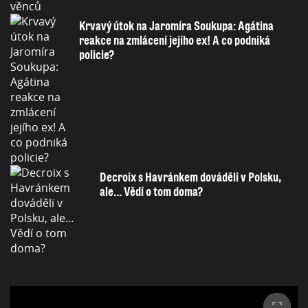
Krvavý útok na Jaromíra Soukupa: Agátina
reakce na zmlácení jejího ex! A co podniká
policie?
Decroix s Havránkem dováděli v Polsku,
ale… Vědí o tom doma?