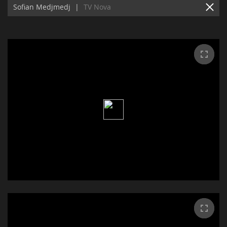
Sofian Medjmedj
|
TV Nova