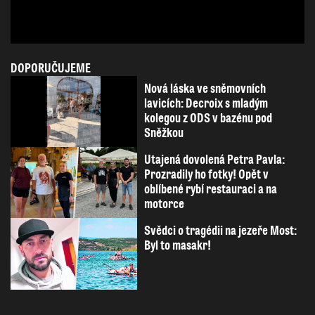
DOPORUČUJEME
Nová láska ve sněmovních
lavicích: Decroix s mladým
kolegou z ODS v bazénu pod
Sněžkou
Utajená dovolená Petra Pavla:
Prozradily ho fotky! Opět v
oblíbené rybí restauraci a na
motorce
Svědci o tragédii na jezeře Most:
Byl to masakr!