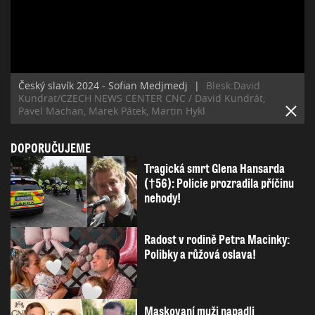
Český slavík 2024 - Sofian Medjmedj
|
Blesk:David
Kundrat/CZECH NEWS CENTER CNC / David Kundrát,
Pavel Machan, Marek Pátek, Martin Hykl
DOPORUČUJEME
Tragická smrt Glena Hansarda
(†56): Policie prozradila příčinu
nehody!
Radost v rodině Petra Macinky:
Polibky a růžová oslava!
Maskovaní muži napadli