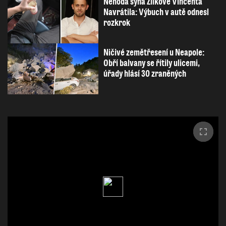
Nehoda syna Žilkové Vincenta
Navrátila: Výbuch v autě odnesl
rozkrok
Ničivé zemětřesení u Neapole:
Obří balvany se řítily ulicemi,
úřady hlásí 30 zraněných