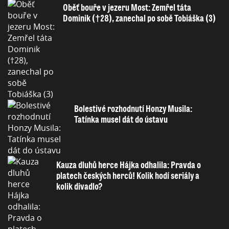
Oběť bouře v jezeru Most: Zemřel táta
Dominik (†28), zanechal po sobě Tobiáška (3)
Bolestivé rozhodnutí Honzy Musila:
Tatínka musel dát do ústavu
Kauza dluhů herce Hájka odhalila: Pravda o
platech českých herců! Kolik hodí seriály a
kolik divadlo?