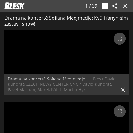
1
/
39
Drama na koncertě Sofiana Medjmedje: Kvůli fanynkám
zastavil show!
Drama na koncertě Sofiana Medjmedje
|
Blesk:David
Kundrat/CZECH NEWS CENTER CNC / David Kundrát,
Pavel Machan, Marek Pátek, Martin Hykl