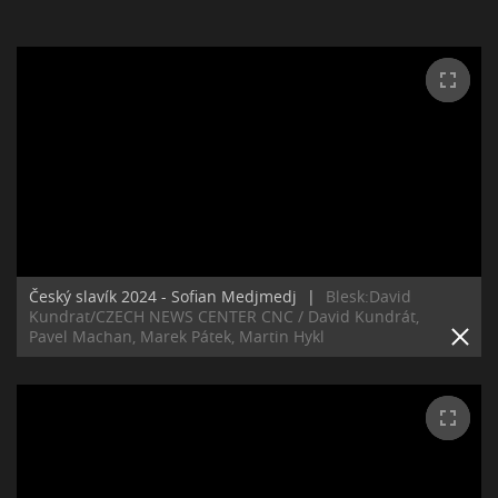
Český slavík 2024 - Sofian Medjmedj
|
Blesk:David
Kundrat/CZECH NEWS CENTER CNC / David Kundrát,
Pavel Machan, Marek Pátek, Martin Hykl