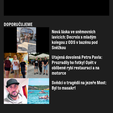
DOPORUČUJEME
Nová láska ve sněmovních
lavicích: Decroix s mladým
kolegou z ODS v bazénu pod
Sněžkou
Utajená dovolená Petra Pavla:
Prozradily ho fotky! Opět v
oblíbené rybí restauraci a na
motorce
Svědci o tragédii na jezeře Most:
Byl to masakr!