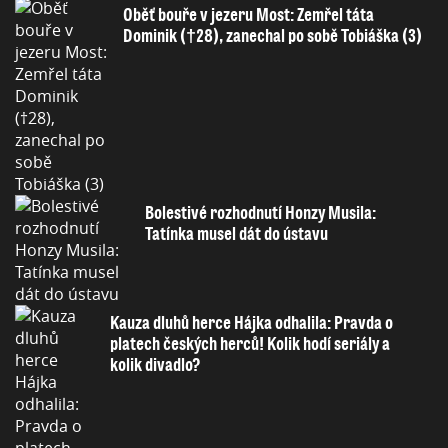
Oběť bouře v jezeru Most: Zemřel táta
Dominik (†28), zanechal po sobě Tobiáška (3)
Bolestivé rozhodnutí Honzy Musila:
Tatínka musel dát do ústavu
Kauza dluhů herce Hájka odhalila: Pravda o
platech českých herců! Kolik hodí seriály a
kolik divadlo?