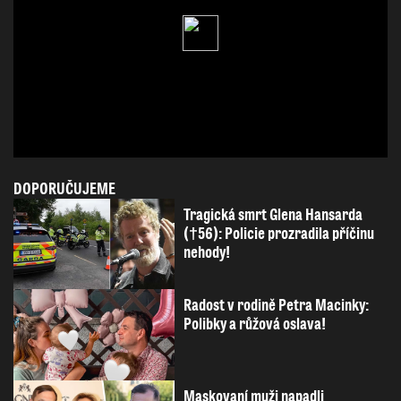
DOPORUČUJEME
Tragická smrt Glena Hansarda
(†56): Policie prozradila příčinu
nehody!
Radost v rodině Petra Macinky:
Polibky a růžová oslava!
Maskovaní muži napadli