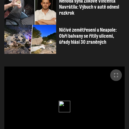
Nehoda syna Žilkové Vincenta
Navrátila: Výbuch v autě odnesl
rozkrok
Ničivé zemětřesení u Neapole:
Obří balvany se řítily ulicemi,
úřady hlásí 30 zraněných