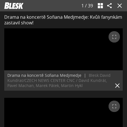
1
/
39
Drama na koncertě Sofiana Medjmedje: Kvůli fanynkám
zastavil show!
Drama na koncertě Sofiana Medjmedje
|
Blesk:David
Kundrat/CZECH NEWS CENTER CNC / David Kundrát,
Pavel Machan, Marek Pátek, Martin Hykl