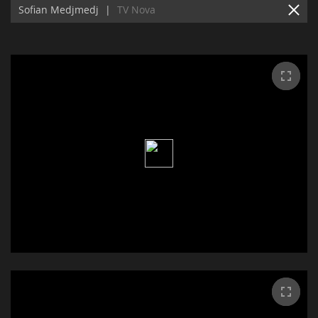
Sofian Medjmedj
|
TV Nova