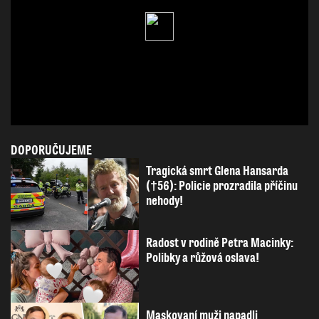
DOPORUČUJEME
Tragická smrt Glena Hansarda
(†56): Policie prozradila příčinu
nehody!
Radost v rodině Petra Macinky:
Polibky a růžová oslava!
Maskovaní muži napadli