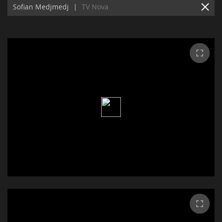
Sofian Medjmedj
|
TV Nova