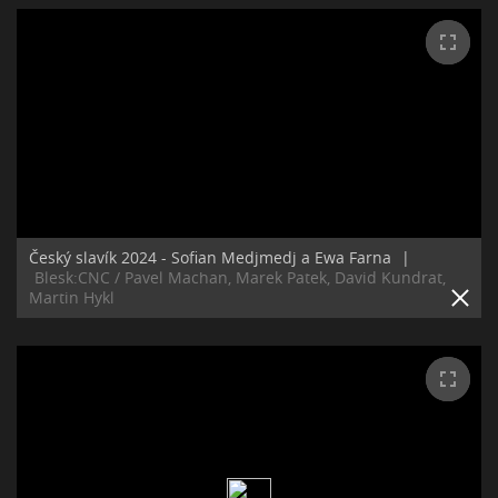
Český slavík 2024 - Sofian Medjmedj a Ewa Farna
|
Blesk:CNC / Pavel Machan, Marek Patek, David Kundrat,
Martin Hykl