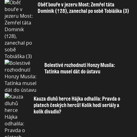
Oběť bouře v jezeru Most: Zemřel táta
Dominik (†28), zanechal po sobě Tobiáška (3)
Bolestivé rozhodnutí Honzy Musila:
Tatínka musel dát do ústavu
Kauza dluhů herce Hájka odhalila: Pravda o
platech českých herců! Kolik hodí seriály a
kolik divadlo?