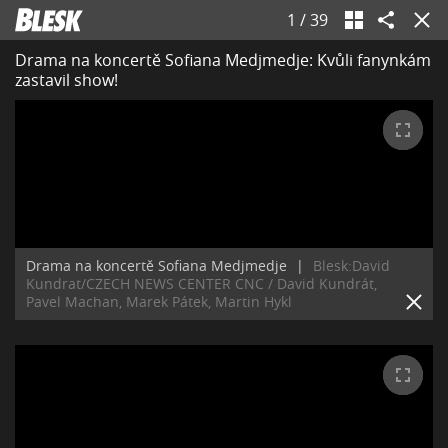
1
/
39
Drama na koncertě Sofiana Medjmedje: Kvůli fanynkám
zastavil show!
Drama na koncertě Sofiana Medjmedje
|
Blesk:David
Kundrat/CZECH NEWS CENTER CNC / David Kundrát,
Pavel Machan, Marek Pátek, Martin Hykl