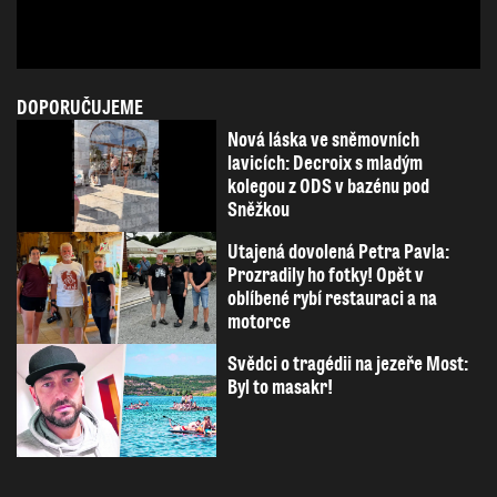
DOPORUČUJEME
Nová láska ve sněmovních
lavicích: Decroix s mladým
kolegou z ODS v bazénu pod
Sněžkou
Utajená dovolená Petra Pavla:
Prozradily ho fotky! Opět v
oblíbené rybí restauraci a na
motorce
Svědci o tragédii na jezeře Most:
Byl to masakr!