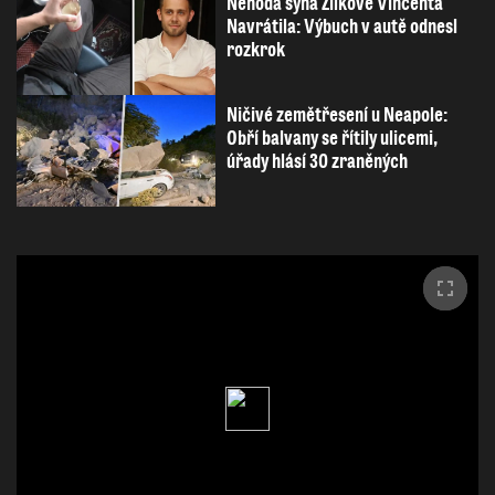
Nehoda syna Žilkové Vincenta
Navrátila: Výbuch v autě odnesl
rozkrok
Ničivé zemětřesení u Neapole:
Obří balvany se řítily ulicemi,
úřady hlásí 30 zraněných