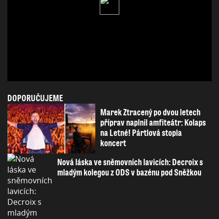
DOPORUČUJEME
Marek Ztracený po dvou letech
příprav naplnil amfiteátr: Kolaps
na Letné! Pártlová stopla
koncert
Nová láska ve sněmovních lavicích: Decroix s
mladým kolegou z ODS v bazénu pod Sněžkou