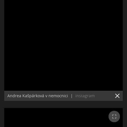
Andrea Kašpárková v nemocnici
|
instagram