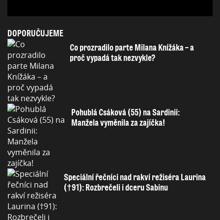
DOPORUČUJEME
Co prozradilo parte Milana Knížáka – a
proč vypadá tak nezvykle?
Pohublá Csáková (55) na Sardinii:
Manžela vyměnila za zajíčka!
Speciální řečníci nad rakví režiséra Laurina
(†91): Rozbrečeli i dceru Sabinu