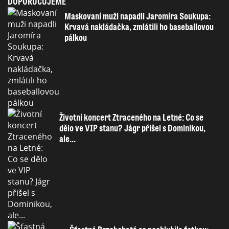
DOPORUČUJEME
Maskovaní muži napadli Jaromíra Soukupa:
Krvavá nakládačka, zmlátili ho baseballovou
pálkou
Životní koncert Ztraceného na Letné: Co se
dělo ve VIP stanu? Jágr přišel s Dominikou,
ale...