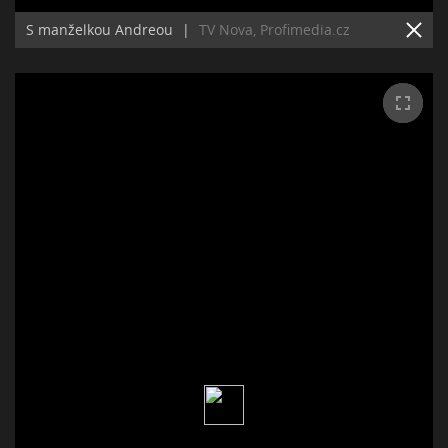
S manželkou Andreou
|
TV Nova, Profimedia.cz