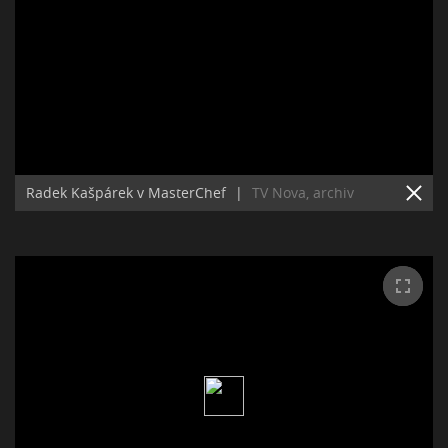
Radek Kašpárek v MasterChef
|
TV Nova, archiv