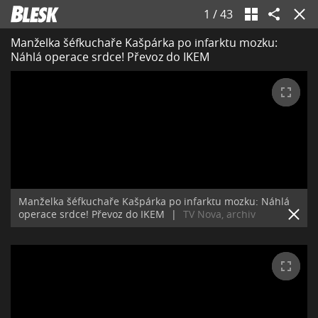
1
/
43
Manželka šéfkuchaře Kašpárka po infarktu mozku:
Náhlá operace srdce! Převoz do IKEM
Manželka šéfkuchaře Kašpárka po infarktu mozku: Náhlá
operace srdce! Převoz do IKEM
|
TV Nova, archiv