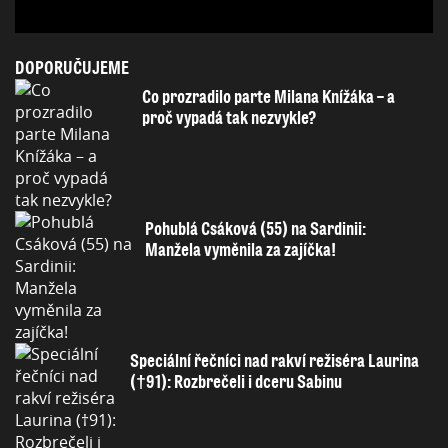
DOPORUČUJEME
Co prozradilo parte Milana Knížáka – a
proč vypadá tak nezvykle?
Pohublá Csáková (55) na Sardinii:
Manžela vyměnila za zajíčka!
Speciální řečníci nad rakví režiséra Laurina
(†91): Rozbrečeli i dceru Sabinu