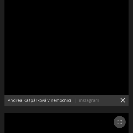
Andrea Kašpárková v nemocnici
|
instagram