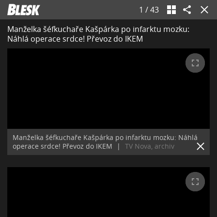
1
/
43
Manželka šéfkuchaře Kašpárka po infarktu mozku:
Náhlá operace srdce! Převoz do IKEM
Manželka šéfkuchaře Kašpárka po infarktu mozku: Náhlá
operace srdce! Převoz do IKEM
|
TV Nova, archiv