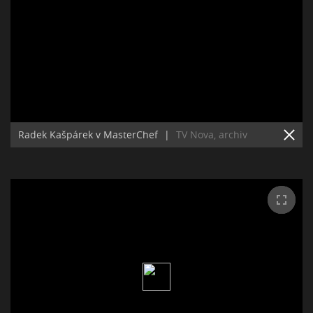
Radek Kašpárek v MasterChef
|
TV Nova, archiv