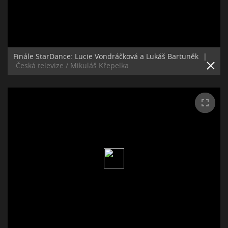
Finále StarDance: Lucie Vondráčková a Lukáš Bartuněk
|
Česká televize / Mikuláš Křepelka