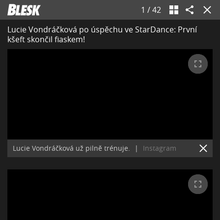
1
/
42
Lucie Vondráčková po úspěchu ve StarDance: První
kšeft skončil fiaskem!
Lucie Vondráčková už pilně trénuje.
|
Instagram