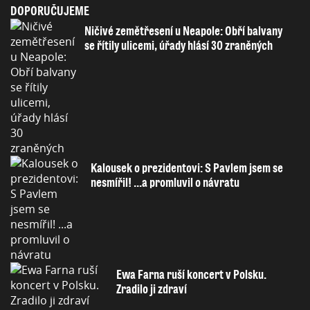
DOPORUČUJEME
Ničivé zemětřesení u Neapole: Obří balvany
se řítily ulicemi, úřady hlásí 30 zraněných
Kalousek o prezidentovi: S Pavlem jsem se
nesmířil! ...a promluvil o návratu
Ewa Farna ruší koncert v Polsku.
Zradilo ji zdraví