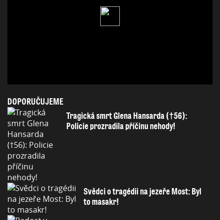
DOPORUČUJEME
Tragická smrt Glena Hansarda (†56):
Policie prozradila příčinu nehody!
Svědci o tragédii na jezeře Most: Byl
to masakr!