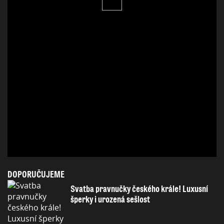
DOPORUČUJEME
Svatba pravnučky českého krále! Luxusní
šperky i urozená sešlost