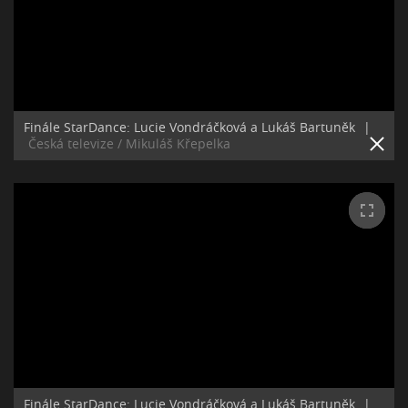
Finále StarDance: Lucie Vondráčková a Lukáš Bartuněk
|
Česká televize / Mikuláš Křepelka
Finále StarDance: Lucie Vondráčková a Lukáš Bartuněk
|