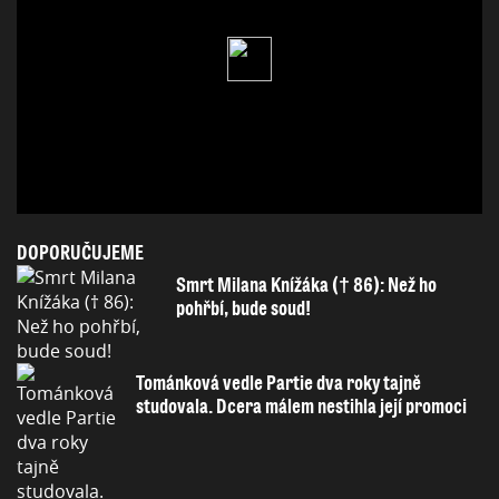
DOPORUČUJEME
Smrt Milana Knížáka († 86): Než ho
pohřbí, bude soud!
Tománková vedle Partie dva roky tajně
studovala. Dcera málem nestihla její promoci