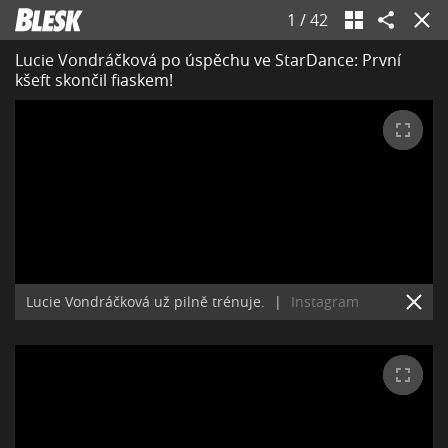
1
/
42
Lucie Vondráčková po úspěchu ve StarDance: První
kšeft skončil fiaskem!
Lucie Vondráčková už pilně trénuje.
|
Instagram