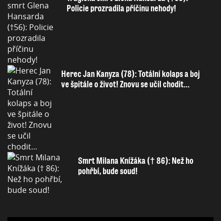
Policie prozradila příčinu nehody!
Herec Jan Kanyza (78): Totální kolaps a boj
ve špitále o život! Znovu se učil chodit…
Smrt Milana Knížáka († 86): Než ho
pohřbí, bude soud!