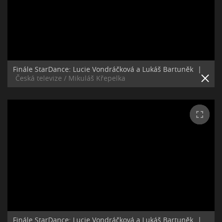
Finále StarDance: Lucie Vondráčková a Lukáš Bartuněk
|
Česká televize / Mikuláš Křepelka
Finále StarDance: Lucie Vondráčková a Lukáš Bartuněk
|