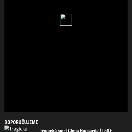
DOPORUČUJEME
Tragická smrt Glena Hansarda (†56):