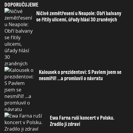
DOPORUČUJEME
Ničivé zemětřesení u Neapole: Obří balvany
se řítily ulicemi, úřady hlásí 30 zraněných
Kalousek o prezidentovi: S Pavlem jsem se
nesmířil! ...a promluvil o návratu
Ewa Farna ruší koncert v Polsku.
Zradilo ji zdraví