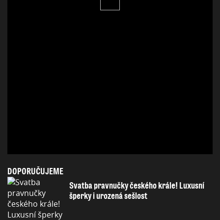
DOPORUČUJEME
Svatba pravnučky českého krále! Luxusní
šperky i urozená sešlost