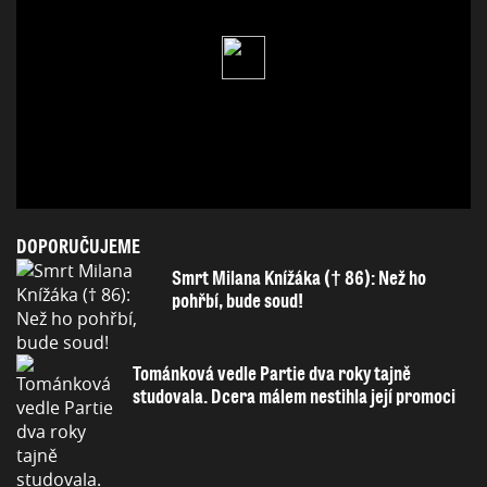
DOPORUČUJEME
Smrt Milana Knížáka († 86): Než ho
pohřbí, bude soud!
Tománková vedle Partie dva roky tajně
studovala. Dcera málem nestihla její promoci