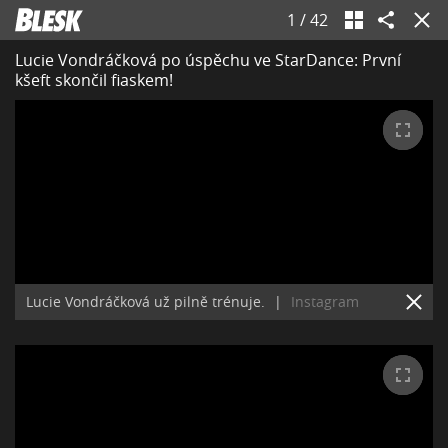
1
/
42
Lucie Vondráčková po úspěchu ve StarDance: První
kšeft skončil fiaskem!
Lucie Vondráčková už pilně trénuje.
|
Instagram