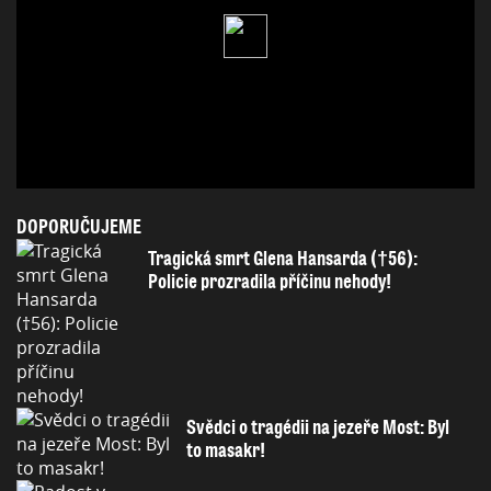
DOPORUČUJEME
Tragická smrt Glena Hansarda (†56):
Policie prozradila příčinu nehody!
Svědci o tragédii na jezeře Most: Byl
to masakr!