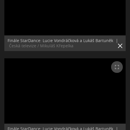
Finále StarDance: Lucie Vondráčková a Lukáš Bartuněk
|
Česká televize / Mikuláš Křepelka
Finále StarDance: Lucie Vondráčková a Lukáš Bartuněk
|