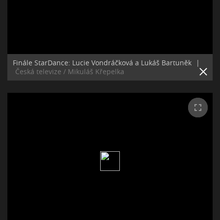
Finále StarDance: Lucie Vondráčková a Lukáš Bartuněk
|
Česká televize / Mikuláš Křepelka