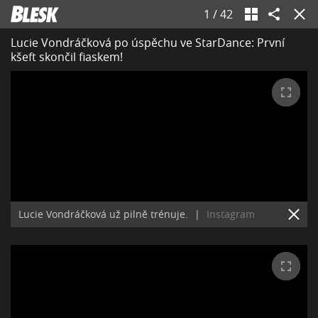
1
/
42
Lucie Vondráčková po úspěchu ve StarDance: První
kšeft skončil fiaskem!
Lucie Vondráčková už pilně trénuje.
|
Instagram