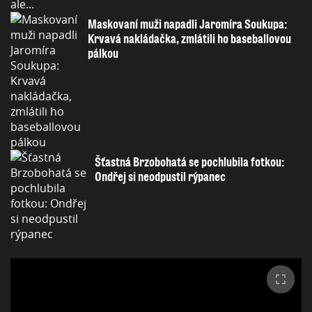
Maskovaní muži napadli Jaromíra Soukupa:
Krvavá nakládačka, zmlátili ho baseballovou
pálkou
Šťastná Brzobohatá se pochlubila fotkou:
Ondřej si neodpustil rýpanec