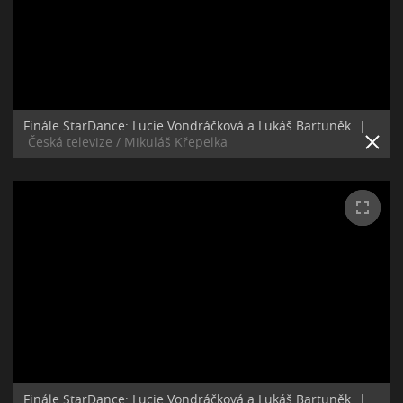
Finále StarDance: Lucie Vondráčková a Lukáš Bartuněk
|
Česká televize / Mikuláš Křepelka
Finále StarDance: Lucie Vondráčková a Lukáš Bartuněk
|