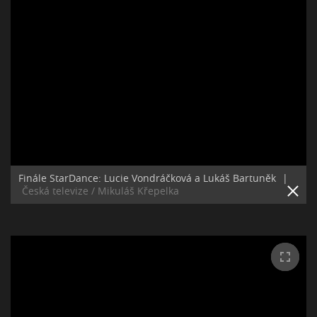
Finále StarDance: Lucie Vondráčková a Lukáš Bartuněk
|
Česká televize / Mikuláš Křepelka