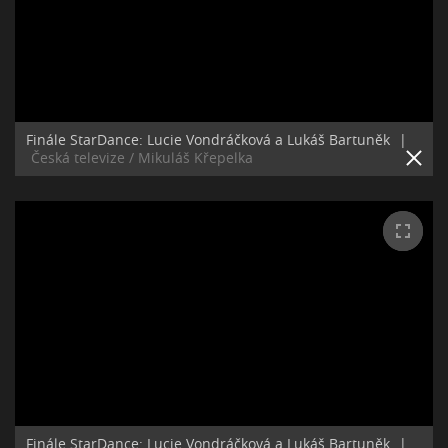
Finále StarDance: Lucie Vondráčková a Lukáš Bartuněk
|
Česká televize / Mikuláš Křepelka
Finále StarDance: Lucie Vondráčková a Lukáš Bartuněk
|