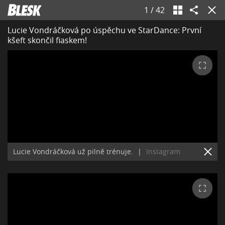
1
/
42
Lucie Vondráčková po úspěchu ve StarDance: První
kšeft skončil fiaskem!
Lucie Vondráčková už pilně trénuje.
|
Instagram