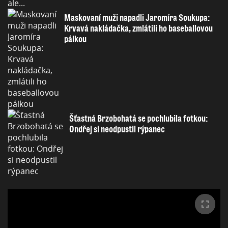
Maskovaní muži napadli Jaromíra Soukupa:
Krvavá nakládačka, zmlátili ho baseballovou
pálkou
Šťastná Brzobohatá se pochlubila fotkou:
Ondřej si neodpustil rýpanec