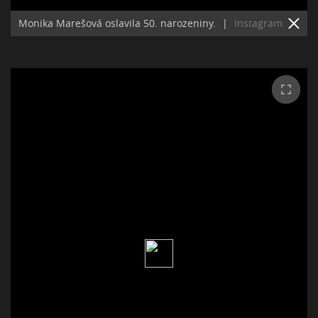
Monika Marešová oslavila 50. narozeniny.
|
Instagram