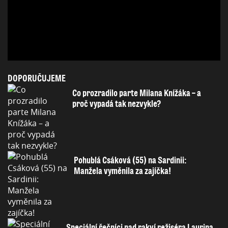
DOPORUČUJEME
Co prozradilo parte Milana Knížáka – a
proč vypadá tak nezvykle?
Pohublá Csáková (55) na Sardinii:
Manžela vyměnila za zajíčka!
Speciální řečníci nad rakví režiséra Laurina