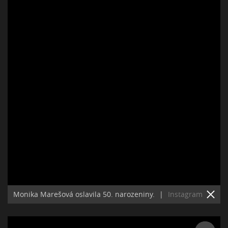
Monika Marešová oslavila 50. narozeniny.
|
Instagram