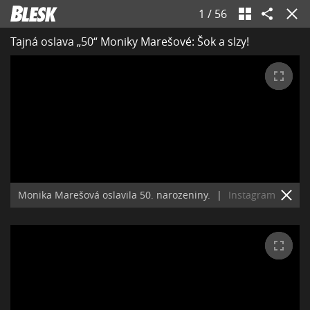
1
/
56
Tajná oslava „50“ Moniky Marešové: Šok a slzy!
Monika Marešová oslavila 50. narozeniny.
|
Instagram