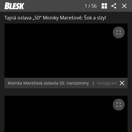
1
/
56
Tajná oslava „50“ Moniky Marešové: Šok a slzy!
Monika Marešová oslavila 50. narozeniny.
|
Instagram