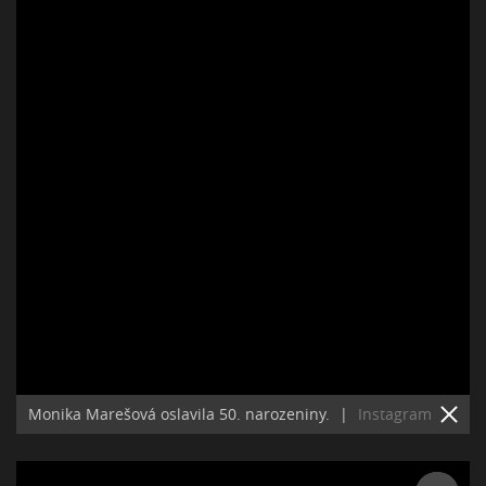
Monika Marešová oslavila 50. narozeniny.
|
Instagram