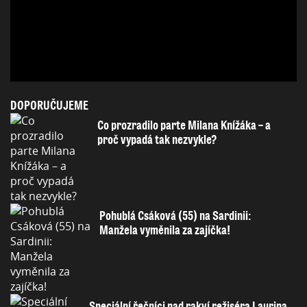
DOPORUČUJEME
Co prozradilo parte Milana Knížáka – a
proč vypadá tak nezvykle?
Pohublá Csáková (55) na Sardinii:
Manžela vyměnila za zajíčka!
Speciální řečníci nad rakví režiséra Laurina