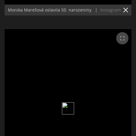
Monika Marešová oslavila 50. narozeniny.
|
Instagram