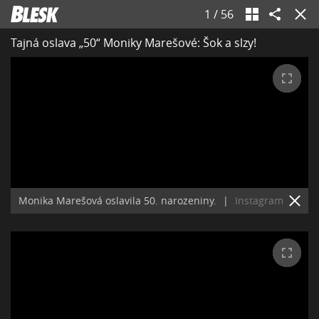
1
/
56
Tajná oslava „50“ Moniky Marešové: Šok a slzy!
Monika Marešová oslavila 50. narozeniny.
|
Instagram