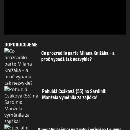
DOPORUČUJEME
Co prozradilo parte Milana Knížáka – a
proč vypadá tak nezvykle?
Pohublá Csáková (55) na Sardinii:
Manžela vyměnila za zajíčka!
Speciální řečníci nad rakví režiséra Laurina