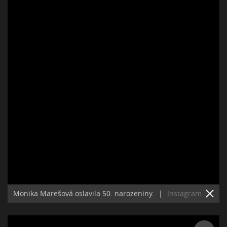
Monika Marešová oslavila 50. narozeniny.
|
Instagram