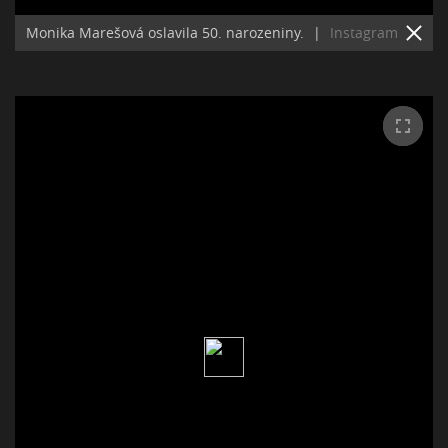
Monika Marešová oslavila 50. narozeniny.
|
Instagram