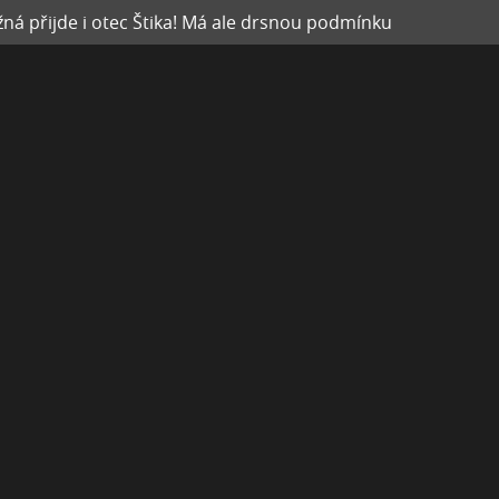
ná přijde i otec Štika! Má ale drsnou podmínku