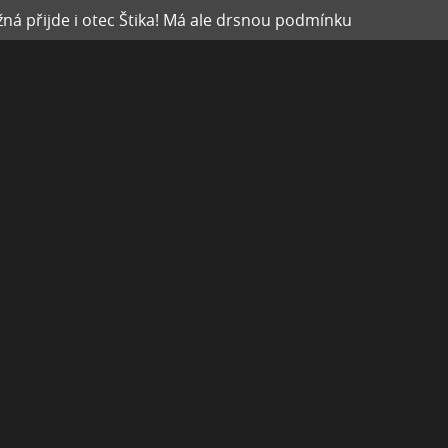
ná přijde i otec Štika! Má ale drsnou podmínku