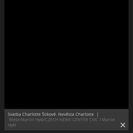
Svatba Charlotte Štikové: Nevěsta Charlotte
|
Blesk:Martin Hykl/CZECH NEWS CENTER CNC / Martin
Hykl