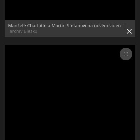
Manželé Charlotte a Martin Stefanovi na novém videu
|
archiv Blesku