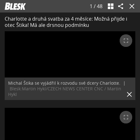
1
/
48
Charlotte a druhá svatba za 4 měsíce: Možná přijde i
otec Štika! Má ale drsnou podmínku
Michal Štika se vyjádřil k rozvodu své dcery Charlotte.
|
Blesk:Martin Hykl/CZECH NEWS CENTER CNC / Martin
Hykl