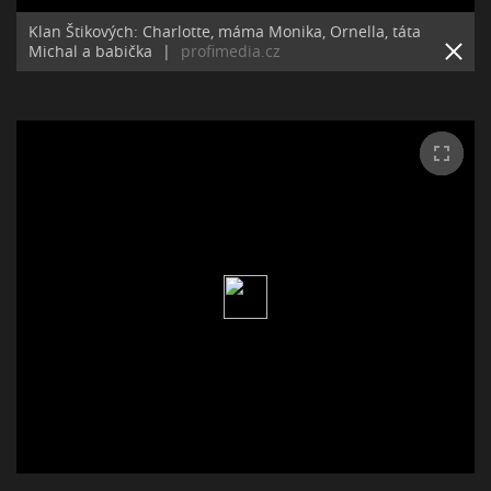
Klan Štikových: Charlotte, máma Monika, Ornella, táta
Michal a babička
|
profimedia.cz