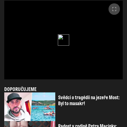
DOPORUČUJEME
Svědci o tragédii na jezeře Most:
Byl to masakr!
Radost v rodině Petra Macinky: