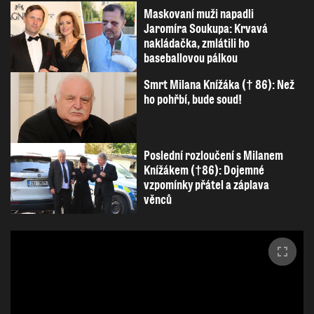
Maskovaní muži napadli
Jaromíra Soukupa: Krvavá
nakládačka, zmlátili ho
baseballovou pálkou
Smrt Milana Knížáka († 86): Než
ho pohřbí, bude soud!
Poslední rozloučení s Milanem
Knížákem (†86): Dojemné
vzpomínky přátel a záplava
věnců