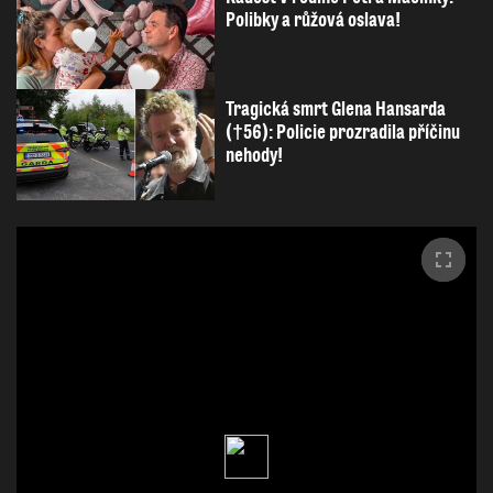
Polibky a růžová oslava!
Tragická smrt Glena Hansarda
(†56): Policie prozradila příčinu
nehody!