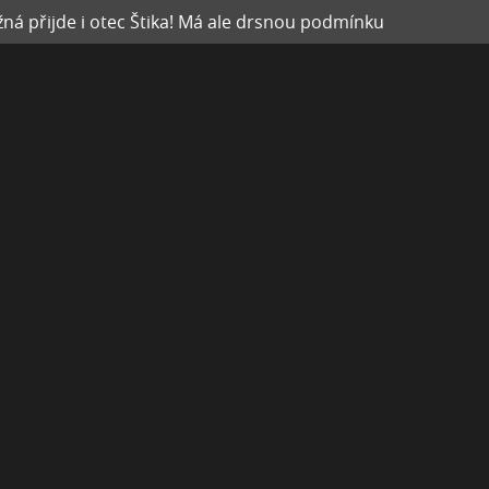
ná přijde i otec Štika! Má ale drsnou podmínku