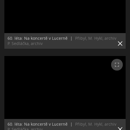
60. léta: Na koncertě v Lucerně
|
Přibyl, M. Hykl, archiv
P. Sedláčka, archiv
60. léta: Na koncertě v Lucerně
|
Přibyl, M. Hykl, archiv
P. Sedláčka, archiv