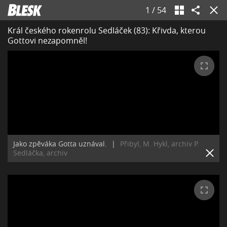
1
/
54
Král českého rokenrolu Sedláček (83): Křivda, kterou
Gottovi nezapomněl!
Jako zpěváka Gotta uznával.
|
Přibyl, M. Hykl, archiv P.
Sedláčka, archiv