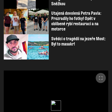
Sněžkou
Utajená dovolená Petra Pavla:
Prozradily ho fotky! Opět v
oblíbené rybí restauraci a na
motorce
Svědci o tragédii na jezeře Most:
Byl to masakr!