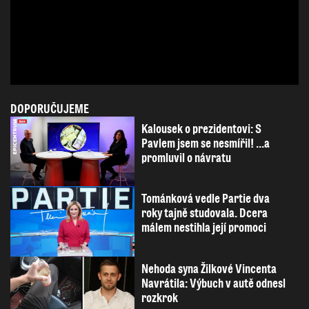
DOPORUČUJEME
Kalousek o prezidentovi: S
Pavlem jsem se nesmířil! ...a
promluvil o návratu
Tománková vedle Partie dva
roky tajně studovala. Dcera
málem nestihla její promoci
Nehoda syna Žilkové Vincenta
Navrátila: Výbuch v autě odnesl
rozkrok