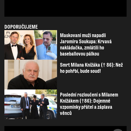
DOPORUČUJEME
Maskovaní muži napadli
Jaromíra Soukupa: Krvavá
nakládačka, zmlátili ho
baseballovou pálkou
Smrt Milana Knížáka († 86): Než
ho pohřbí, bude soud!
Poslední rozloučení s Milanem
Knížákem (†86): Dojemné
vzpomínky přátel a záplava
věnců