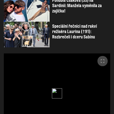
Pohublá Csáková (55) na
Sardinii: Manžela vyměnila za
zajíčka!
Speciální řečníci nad rakví
režiséra Laurina (†91):
Rozbrečeli i dceru Sabinu