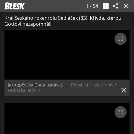
1
/
54
Král českého rokenrolu Sedláček (83): Křivda, kterou
Gottovi nezapomněl!
Jako zpěváka Gotta uznával.
|
Přibyl, M. Hykl, archiv P.
Sedláčka, archiv