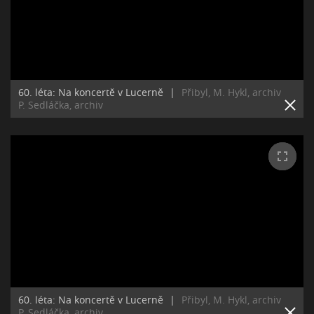
60. léta: Na koncertě v Lucerně
|
Přibyl, M. Hykl, archiv
P. Sedláčka, archiv
60. léta: Na koncertě v Lucerně
|
Přibyl, M. Hykl, archiv
P. Sedláčka, archiv