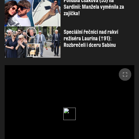
Pohublá Csáková (55) na
Sardinii: Manžela vyměnila za
zajíčka!
Speciální řečníci nad rakví
režiséra Laurina (†91):
Rozbrečeli i dceru Sabinu