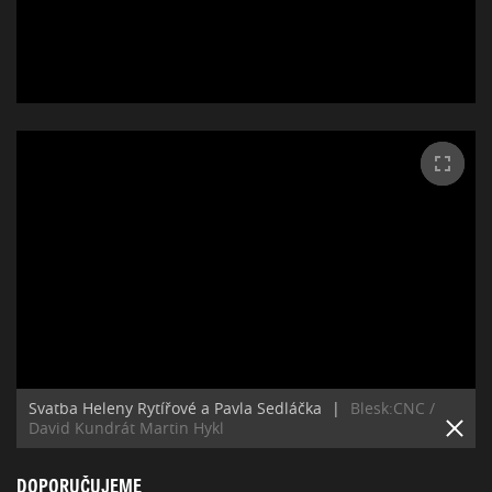
Svatba Heleny Rytířové a Pavla Sedláčka
|
Blesk:CNC /
David Kundrát Martin Hykl
DOPORUČUJEME