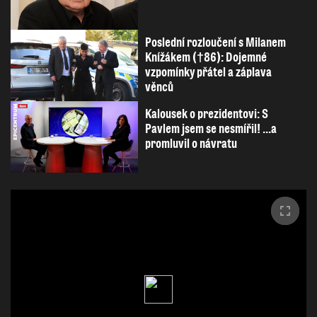
Poslední rozloučení s Milanem
Knížákem (†86): Dojemné
vzpomínky přátel a záplava
věnců
Kalousek o prezidentovi: S
Pavlem jsem se nesmířil! ...a
promluvil o návratu