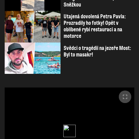
Sněžkou
Utajená dovolená Petra Pavla:
Prozradily ho fotky! Opět v
oblíbené rybí restauraci a na
motorce
Svědci o tragédii na jezeře Most:
Byl to masakr!