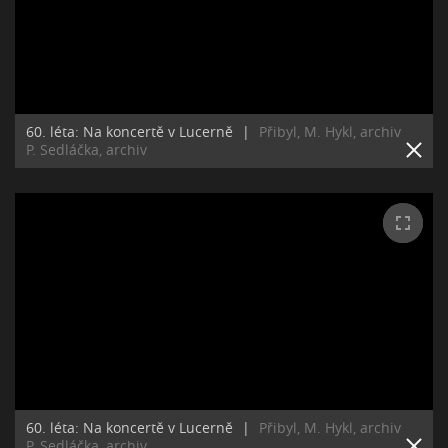
60. léta: Na koncertě v Lucerně
|
Přibyl, M. Hykl, archiv
P. Sedláčka, archiv
60. léta: Na koncertě v Lucerně
|
Přibyl, M. Hykl, archiv
P. Sedláčka, archiv