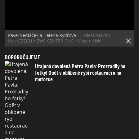
Pavel Sedláček a Helena Rytířová
|
Blesk:Martin
Hykl/CZECH NEWS CENTER CNC / Martin Hykl
DOPORUČUJEME
Utajená dovolená Petra Pavla: Prozradily ho
fotky! Opět v oblíbené rybí restauraci a na
motorce