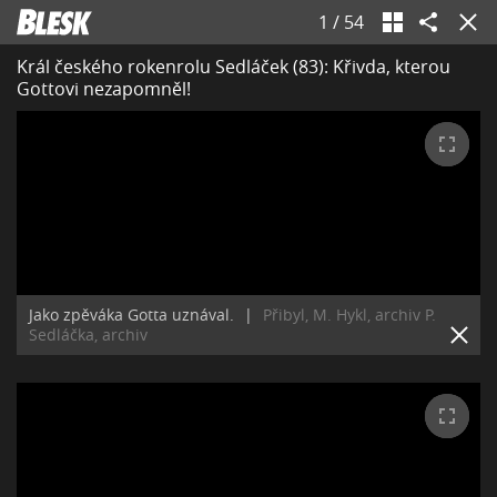
1
/
54
Král českého rokenrolu Sedláček (83): Křivda, kterou
Gottovi nezapomněl!
Jako zpěváka Gotta uznával.
|
Přibyl, M. Hykl, archiv P.
Sedláčka, archiv