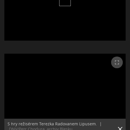
S hry režisérem Terezka Radovanem Lipusem.
|
DNV/Petr Chodura, archiv Blesku