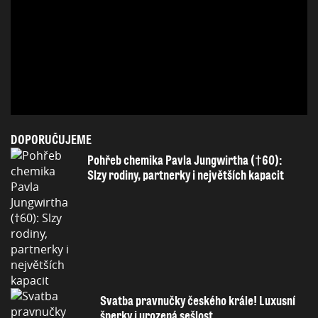
DOPORUČUJEME
Pohřeb chemika Pavla Jungwirtha (†60):
Slzy rodiny, partnerky i největších kapacit
Svatba pravnučky českého krále! Luxusní
šperky i urozená sešlost