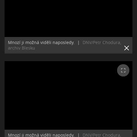
Mnozí ji možná viděli naposledy.
|
DNV/Petr Chodura,
archiv Blesku
Mnozí ji možná viděli naposledy.
|
DNV/Petr Chodura,