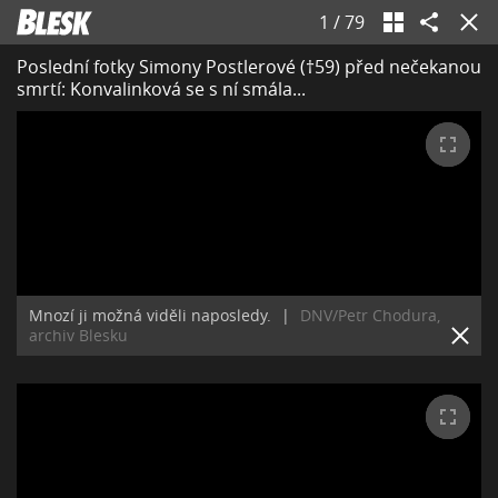
1
/
79
Poslední fotky Simony Postlerové (†59) před nečekanou
smrtí: Konvalinková se s ní smála...
Mnozí ji možná viděli naposledy.
|
DNV/Petr Chodura,
archiv Blesku