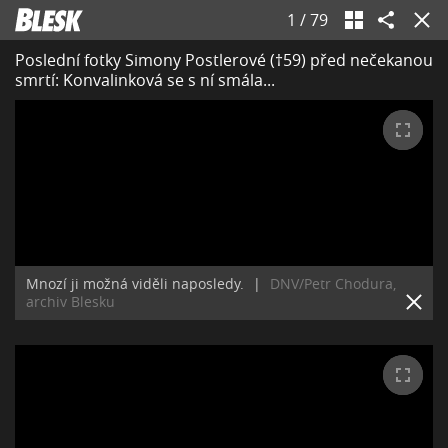
1
/
79
Poslední fotky Simony Postlerové (†59) před nečekanou
smrtí: Konvalinková se s ní smála...
Mnozí ji možná viděli naposledy.
|
DNV/Petr Chodura,
archiv Blesku