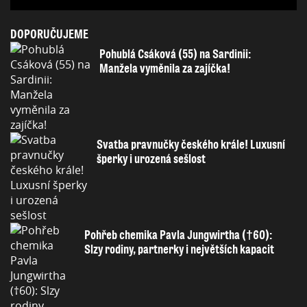
DOPORUČUJEME
Pohublá Csáková (55) na Sardinii:
Manžela vyměnila za zajíčka!
Svatba pravnučky českého krále! Luxusní
šperky i urozená sešlost
Pohřeb chemika Pavla Jungwirtha (†60):
Slzy rodiny, partnerky i největších kapacit