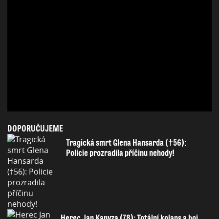
DOPORUČUJEME
Tragická smrt Glena Hansarda (†56):
Policie prozradila příčinu nehody!
Herec Jan Kanyza (78): Totální kolaps a boj