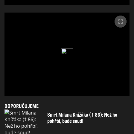
DOPORUČUJEME
Smrt Milana Knížáka († 86): Než ho
pohřbí, bude soud!