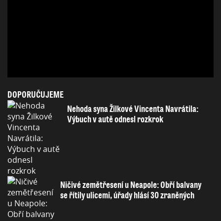
DOPORUČUJEME
Nehoda syna Žilkové Vincenta Navrátila:
Výbuch v autě odnesl rozkrok
Ničivé zemětřesení u Neapole: Obří balvany
se řítily ulicemi, úřady hlásí 30 zraněných