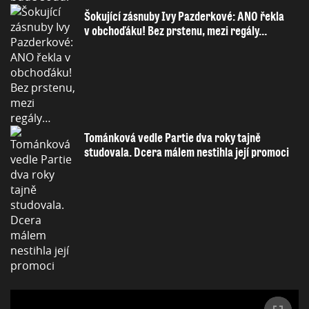
Šokující zásnuby Ivy Pazderkové: ANO řekla
v obchoďáku! Bez prstenu, mezi regály…
Tománková vedle Partie dva roky tajně
studovala. Dcera málem nestihla její promoci