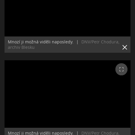
Mnozí ji možná viděli naposledy.
|
DNV/Petr Chodura,
archiv Blesku
Mnozí ji možná viděli naposledy.
|
DNV/Petr Chodura,