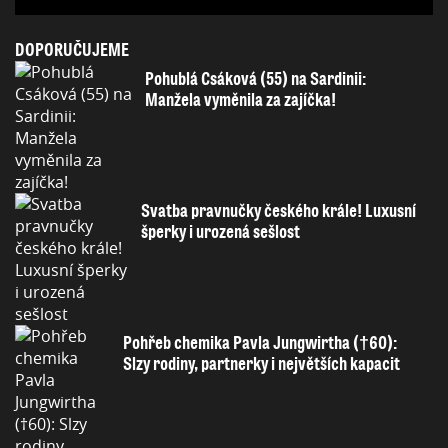
DOPORUČUJEME
Pohublá Csáková (55) na Sardinii:
Manžela vyměnila za zajíčka!
Svatba pravnučky českého krále! Luxusní
šperky i urozená sešlost
Pohřeb chemika Pavla Jungwirtha (†60):
Slzy rodiny, partnerky i největších kapacit