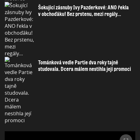
Šokující zásnuby Ivy Pazderkové: ANO řekla
v obchoďáku! Bez prstenu, mezi regály…
Tománková vedle Partie dva roky tajně
studovala. Dcera málem nestihla její promoci