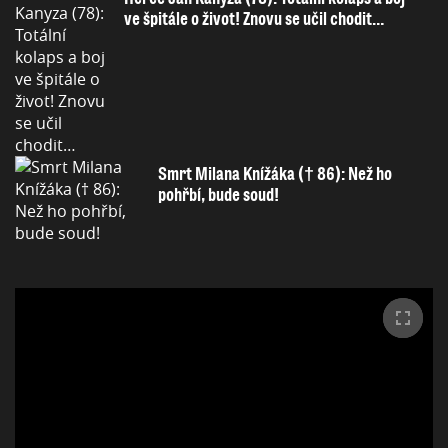
ve špitále o život! Znovu se učil chodit…
Smrt Milana Knížáka († 86): Než ho
pohřbí, bude soud!