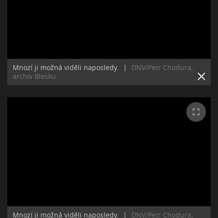
Mnozí ji možná viděli naposledy.
|
DNV/Petr Chodura,
archiv Blesku
Mnozí ji možná viděli naposledy.
|
DNV/Petr Chodura,