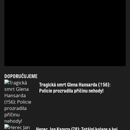
DOPORUČUJEME
Tragická smrt Glena Hansarda (†56):
Policie prozradila příčinu nehody!
Herec Jan Kanyza (78): Totální kolaps a boj