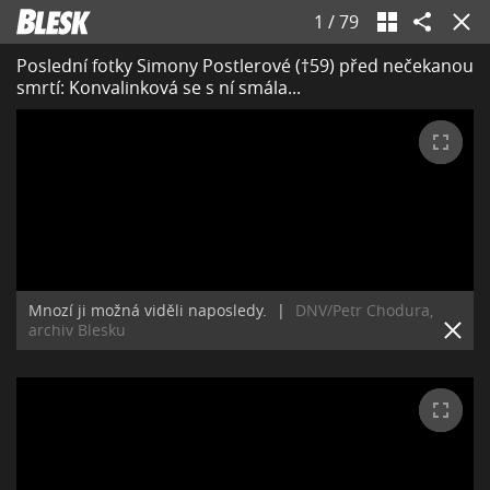
1
/
79
Poslední fotky Simony Postlerové (†59) před nečekanou
smrtí: Konvalinková se s ní smála...
Mnozí ji možná viděli naposledy.
|
DNV/Petr Chodura,
archiv Blesku