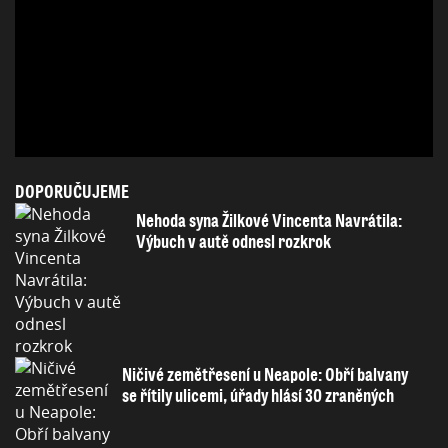
DOPORUČUJEME
Nehoda syna Žilkové Vincenta Navrátila:
Výbuch v autě odnesl rozkrok
Ničivé zemětřesení u Neapole: Obří balvany
se řítily ulicemi, úřady hlásí 30 zraněných