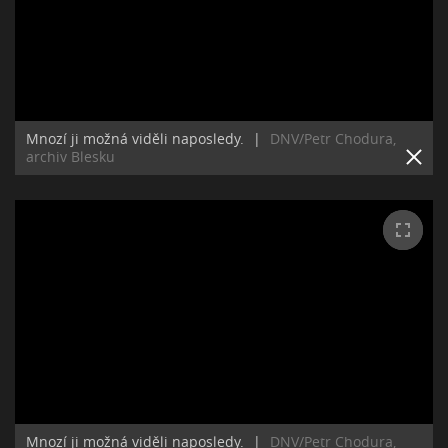
Mnozí ji možná viděli naposledy.
|
DNV/Petr Chodura,
archiv Blesku
Mnozí ji možná viděli naposledy.
|
DNV/Petr Chodura,