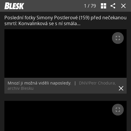
1
/
79
Poslední fotky Simony Postlerové (†59) před nečekanou
smrtí: Konvalinková se s ní smála...
Mnozí ji možná viděli naposledy.
|
DNV/Petr Chodura,
archiv Blesku