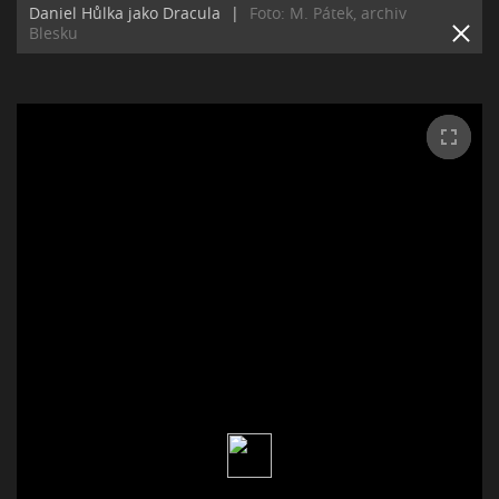
Daniel Hůlka jako Dracula
|
Foto: M. Pátek, archiv
Blesku