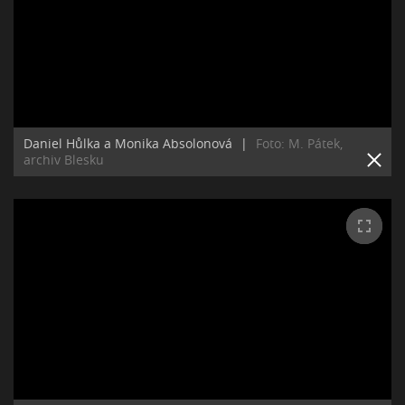
Daniel Hůlka a Monika Absolonová
|
Foto: M. Pátek,
archiv Blesku