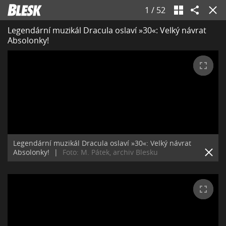
1
/
52
Legendární muzikál Dracula oslaví »30«: Velký návrat
Absolonky!
Legendární muzikál Dracula oslaví »30«: Velký návrat
Absolonky!
|
Foto: M. Pátek, archiv Blesku