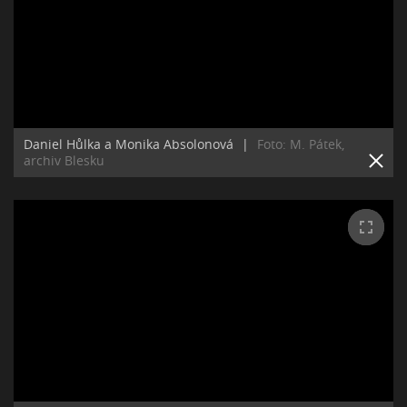
Daniel Hůlka a Monika Absolonová
|
Foto: M. Pátek,
archiv Blesku