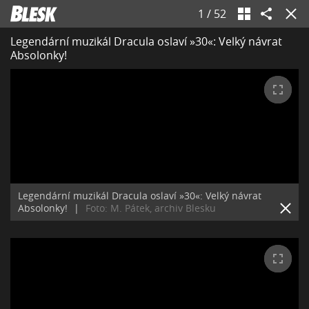
1
/
52
Legendární muzikál Dracula oslaví »30«: Velký návrat
Absolonky!
Legendární muzikál Dracula oslaví »30«: Velký návrat
Absolonky!
|
Foto: M. Pátek, archiv Blesku