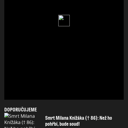
DOPORUČUJEME
Smrt Milana Knížáka († 86): Než ho
pohřbí, bude soud!