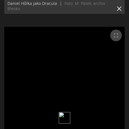
Daniel Hůlka jako Dracula
|
Foto: M. Pátek, archiv
Blesku