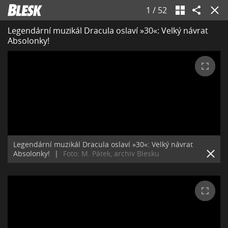
1
/
52
Legendární muzikál Dracula oslaví »30«: Velký návrat
Absolonky!
Legendární muzikál Dracula oslaví »30«: Velký návrat
Absolonky!
|
Foto: M. Pátek, archiv Blesku