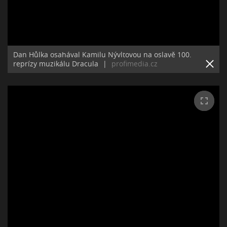
Dan Hůlka osahával Kamilu Nývltovou na oslavě 100.
reprízy muzikálu Dracula
|
profimedia.cz