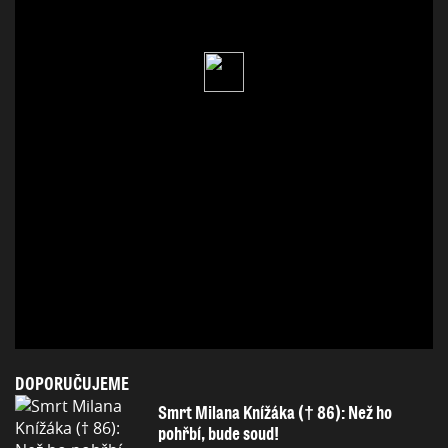
DOPORUČUJEME
Smrt Milana Knížáka († 86): Než ho
pohřbí, bude soud!