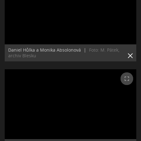
Daniel Hůlka a Monika Absolonová
|
Foto: M. Pátek,
archiv Blesku