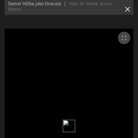
Daniel Hůlka jako Dracula
|
Foto: M. Pátek, archiv
Blesku