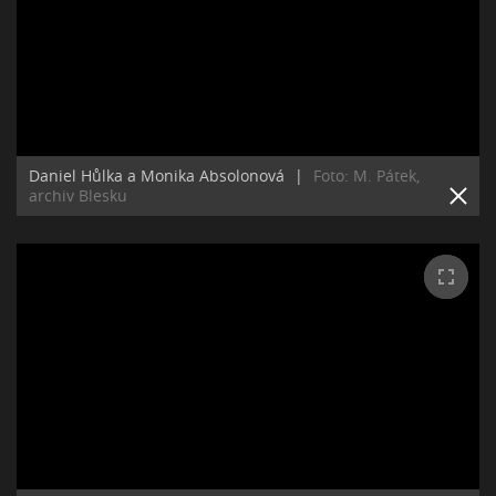
Daniel Hůlka a Monika Absolonová
|
Foto: M. Pátek,
archiv Blesku