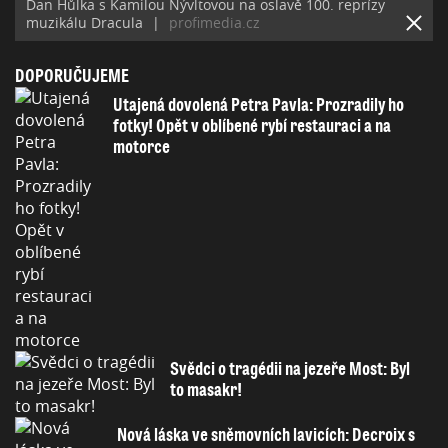
Dan Hůlka s Kamilou Nývltovou na oslavě 100. reprízy
muzikálu Dracula
|
profimedia.cz
DOPORUČUJEME
Utajená dovolená Petra Pavla: Prozradily ho
fotky! Opět v oblíbené rybí restauraci a na
motorce
Svědci o tragédii na jezeře Most: Byl
to masakr!
Nová láska ve sněmovních lavicích: Decroix s