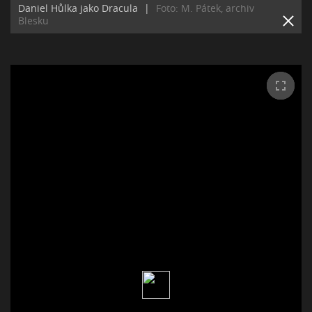
Daniel Hůlka jako Dracula
|
Foto: M. Pátek, archiv
Blesku