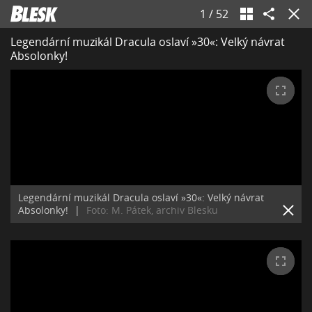
1
/
52
Legendární muzikál Dracula oslaví »30«: Velký návrat
Absolonky!
Legendární muzikál Dracula oslaví »30«: Velký návrat
Absolonky!
|
Foto: M. Pátek, archiv Blesku