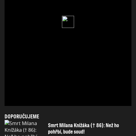
DOPORUČUJEME
Smrt Milana Knížáka († 86): Než ho
pohřbí, bude soud!