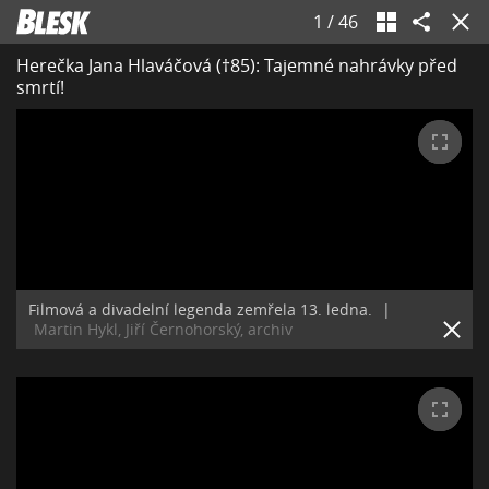
1
/
46
Herečka Jana Hlaváčová (†85): Tajemné nahrávky před
smrtí!
Filmová a divadelní legenda zemřela 13. ledna.
|
Martin Hykl, Jiří Černohorský, archiv