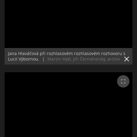
Jana Hlaváčová při rozhlasovém rozhlasovém rozhovoru s
Lucií Výbornou.
|
Martin Hykl, Jiří Černohorský, archiv