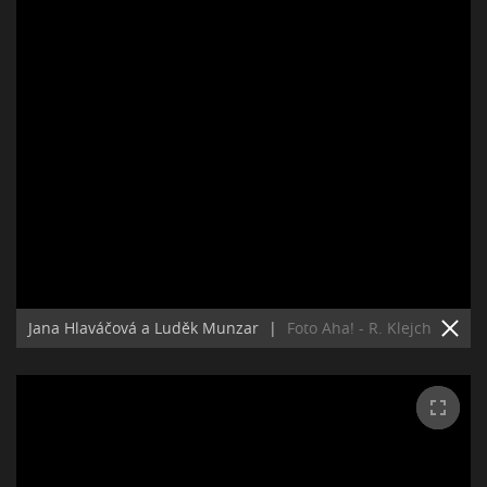
Jana Hlaváčová a Luděk Munzar
|
Foto Aha! - R. Klejch