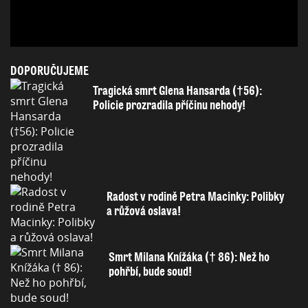
DOPORUČUJEME
Tragická smrt Glena Hansarda (†56):
Policie prozradila příčinu nehody!
Radost v rodině Petra Macinky: Polibky
a růžová oslava!
Smrt Milana Knížáka († 86): Než ho
pohřbí, bude soud!