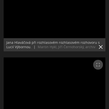
Jana Hlaváčová při rozhlasovém rozhlasovém rozhovoru s
Lucií Výbornou.
|
Martin Hykl, Jiří Černohorský, archiv