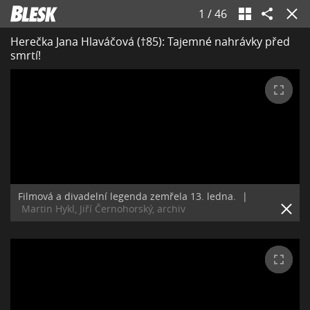
1
/
46
Herečka Jana Hlaváčová (†85): Tajemné nahrávky před
smrtí!
Filmová a divadelní legenda zemřela 13. ledna.
|
Martin Hykl, Jiří Černohorský, archiv