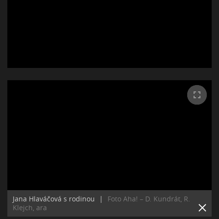
Jana Hlaváčová s rodinou
|
Foto Aha! – D. Kundrát, R.
Klejch, ara