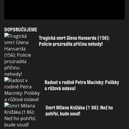
DOPORUČUJEME
Tragická smrt Glena Hansarda (†56):
Policie prozradila příčinu nehody!
Radost v rodině Petra Macinky: Polibky
a růžová oslava!
Smrt Milana Knížáka († 86): Než ho
pohřbí, bude soud!