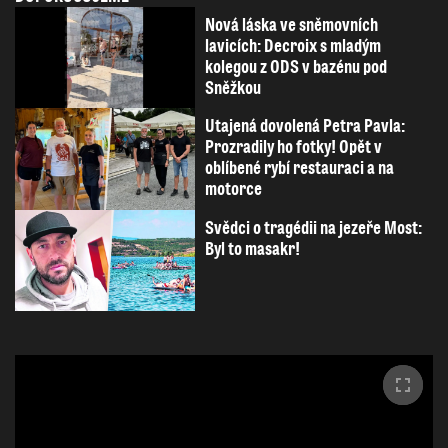
Nová láska ve sněmovních
lavicích: Decroix s mladým
kolegou z ODS v bazénu pod
Sněžkou
Utajená dovolená Petra Pavla:
Prozradily ho fotky! Opět v
oblíbené rybí restauraci a na
motorce
Svědci o tragédii na jezeře Most:
Byl to masakr!