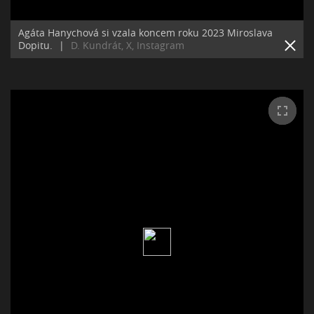
Agáta Hanychová si vzala koncem roku 2023 Miroslava
Dopitu.
|
D. Kundrát, X, Instagram