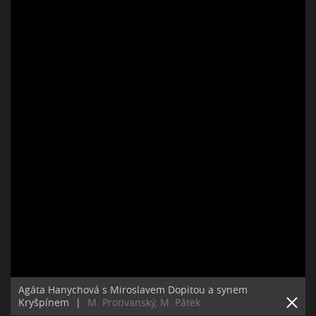
Agáta Hanychová s Miroslavem Dopitou a synem
Kryšpínem
|
M. Protivanský, M. Pátek