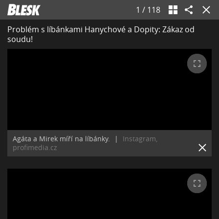
1
/
118
Problém s líbánkami Hanychové a Dopity: Zákaz od
soudu!
Agáta a Mirek míří na líbánky.
|
Instagram,
profimedia.cz