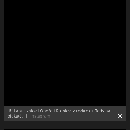
Jiří Lábus zalovil Ondřeji Rumlovi v rozkroku. Tedy na
plakátě.
|
Instagram