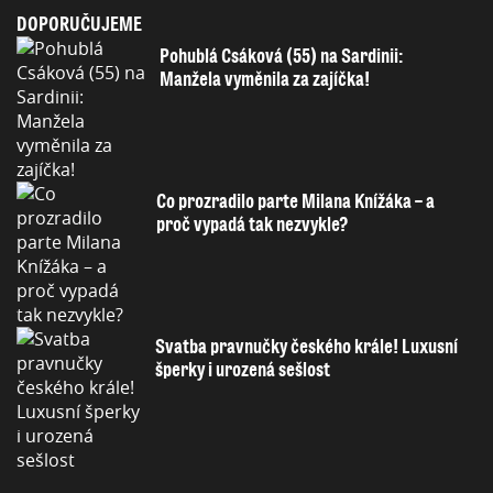
DOPORUČUJEME
Pohublá Csáková (55) na Sardinii:
Manžela vyměnila za zajíčka!
Co prozradilo parte Milana Knížáka – a
proč vypadá tak nezvykle?
Svatba pravnučky českého krále! Luxusní
šperky i urozená sešlost