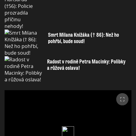
Smrt Milana Knížáka († 86): Než ho
pohřbí, bude soud!
Radost v rodině Petra Macinky: Polibky
a růžová oslava!