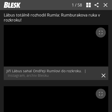
1
/
58
Lábus totálně rozhodil Rumla: Rumburakova ruka v
rozkroku!
Jiří Lábus sahal Ondřeji Rumlovi do rozkroku.
|
Instagram, archiv Blesku