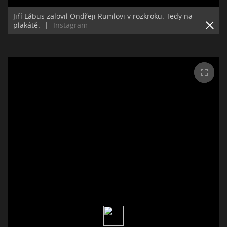
Jiří Lábus zalovil Ondřeji Rumlovi v rozkroku. Tedy na
plakátě.
|
Instagram