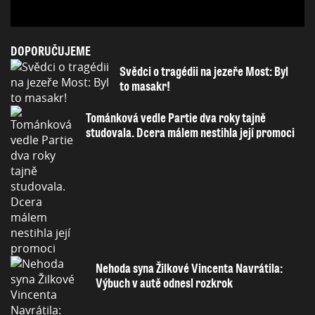
DOPORUČUJEME
Svědci o tragédii na jezeře Most: Byl
to masakr!
Tománková vedle Partie dva roky tajně
studovala. Dcera málem nestihla její promoci
Nehoda syna Žilkové Vincenta Navrátila:
Výbuch v autě odnesl rozkrok