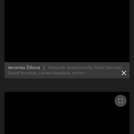
Veronika Žilková
|
Alexandr Malachovský, Pavel Machan,
David Kundrát, Lenka Hatašová, archiv