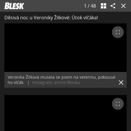
1
/
48
Děsivá noc u Veroniky Žilkové: Útok vlčáka!
Veronika Žilková musela se psem na veterinu, pokousal
ho vlčák.
|
Instagram, archiv Blesku