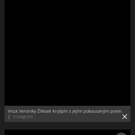
Vnuk Veroniky Žilkové Kryšpín s jejím pokousaným psem.
|
Instagram