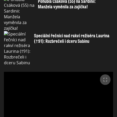
Pohublá Csáková (55) na Sardinii:
Manžela vyměnila za zajíčka!
Speciální řečníci nad rakví režiséra Laurina
(†91): Rozbrečeli i dceru Sabinu