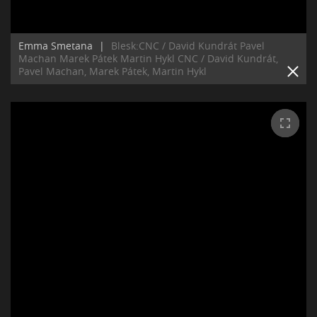
Emma Smetana
|
Blesk:CNC / David Kundrát Pavel
Machan Marek Pátek Martin Hykl CNC / David Kundrát,
Pavel Machan, Marek Pátek, Martin Hykl