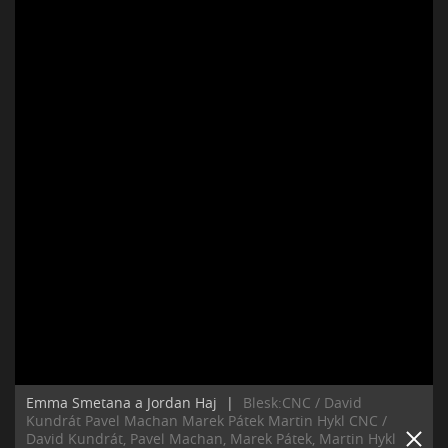
Emma Smetana a Jordan Haj
|
Blesk:CNC / David
Kundrát Pavel Machan Marek Pátek Martin Hykl CNC /
David Kundrát, Pavel Machan, Marek Pátek, Martin Hykl