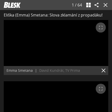
1
/
64
Eliška (Emma) Smetana: Slova zklamání z propadáku!
Emma Smetana
|
David Kundrát, TV Prima