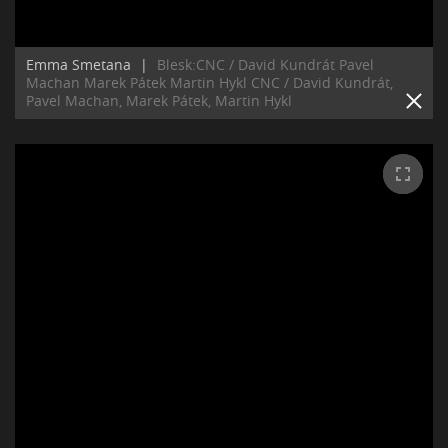
Emma Smetana
|
Blesk:CNC / David Kundrát Pavel
Machan Marek Pátek Martin Hykl CNC / David Kundrát,
Pavel Machan, Marek Pátek, Martin Hykl