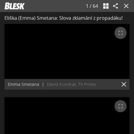
1
/
64
Eliška (Emma) Smetana: Slova zklamání z propadáku!
Emma Smetana
|
David Kundrát, TV Prima