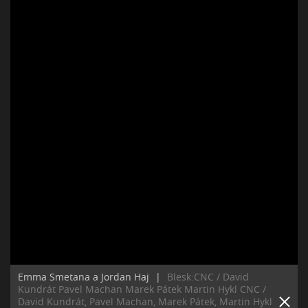
Emma Smetana a Jordan Haj
|
Blesk:CNC / David
Kundrát Pavel Machan Marek Pátek Martin Hykl CNC /
David Kundrát, Pavel Machan, Marek Pátek, Martin Hykl