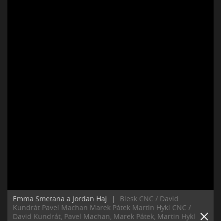
Emma Smetana a Jordan Haj
|
Blesk:CNC / David
Kundrát Pavel Machan Marek Pátek Martin Hykl CNC /
David Kundrát, Pavel Machan, Marek Pátek, Martin Hykl