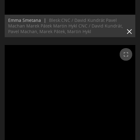
Emma Smetana
|
Blesk:CNC / David Kundrát Pavel
Machan Marek Pátek Martin Hykl CNC / David Kundrát,
Pavel Machan, Marek Pátek, Martin Hykl