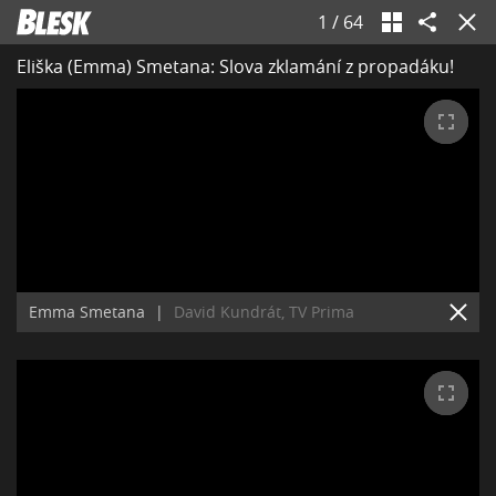
1
/
64
Eliška (Emma) Smetana: Slova zklamání z propadáku!
Emma Smetana
|
David Kundrát, TV Prima