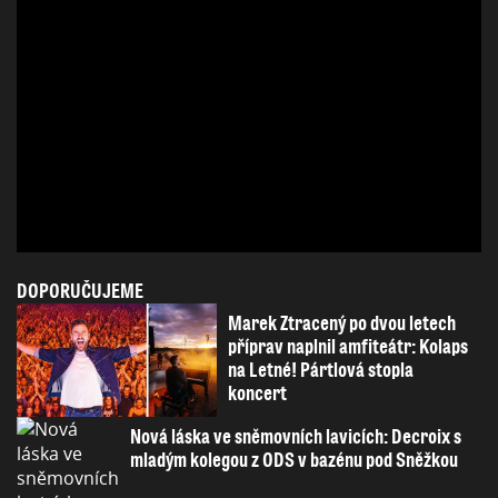
DOPORUČUJEME
Marek Ztracený po dvou letech
příprav naplnil amfiteátr: Kolaps
na Letné! Pártlová stopla
koncert
Nová láska ve sněmovních lavicích: Decroix s
mladým kolegou z ODS v bazénu pod Sněžkou