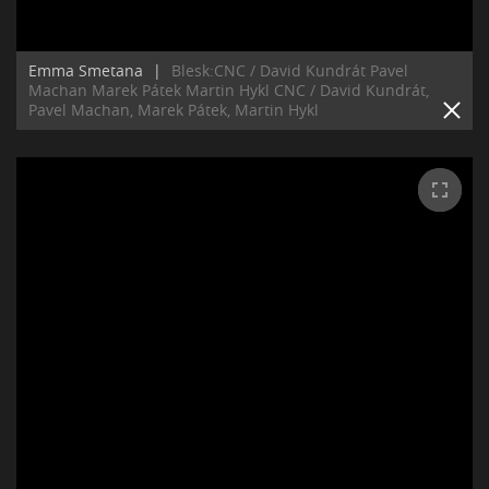
Emma Smetana
|
Blesk:CNC / David Kundrát Pavel
Machan Marek Pátek Martin Hykl CNC / David Kundrát,
Pavel Machan, Marek Pátek, Martin Hykl