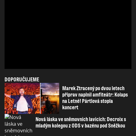
DOPORUČUJEME
Marek Ztracený po dvou letech
příprav naplnil amfiteátr: Kolaps
na Letné! Pártlová stopla
koncert
Nová láska ve sněmovních lavicích: Decroix s
mladým kolegou z ODS v bazénu pod Sněžkou