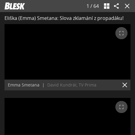
1
/
64
Eliška (Emma) Smetana: Slova zklamání z propadáku!
Emma Smetana
|
David Kundrát, TV Prima