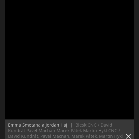
Emma Smetana a Jordan Haj
|
Blesk:CNC / David
Kundrát Pavel Machan Marek Pátek Martin Hykl CNC /
David Kundrát, Pavel Machan, Marek Pátek, Martin Hykl