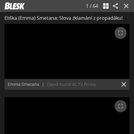
1
/
64
Eliška (Emma) Smetana: Slova zklamání z propadáku!
Emma Smetana
|
David Kundrát, TV Prima