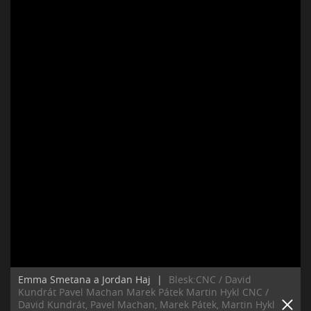
Emma Smetana a Jordan Haj
|
Blesk:CNC / David
Kundrát Pavel Machan Marek Pátek Martin Hykl CNC /
David Kundrát, Pavel Machan, Marek Pátek, Martin Hykl