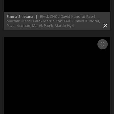
Emma Smetana
|
Blesk:CNC / David Kundrát Pavel
Machan Marek Pátek Martin Hykl CNC / David Kundrát,
Pavel Machan, Marek Pátek, Martin Hykl