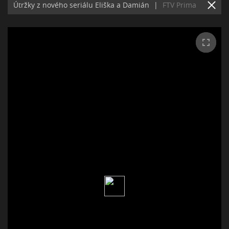
Útržky z nového seriálu Eliška a Damián
|
FTV Prima