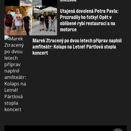
Utajená dovolená Petra Pavla:
Prozradily ho fotky! Opět v
oblíbené rybí restauraci a na
motorce
Marek Ztracený po dvou letech příprav naplnil
amfiteátr: Kolaps na Letné! Pártlová stopla
koncert