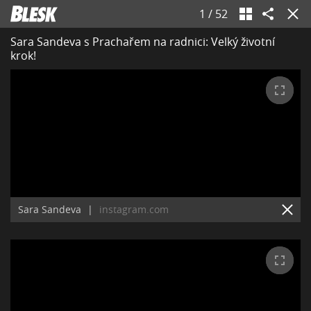
1
/
52
Sara Sandeva s Prachařem na radnici: Velký životní
krok!
Sara Sandeva
|
instagram.com